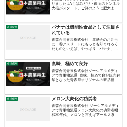
りました JAちばみどり・飯岡のトンネル
大根がスタート。ご覧のように肥大よく
美品です。畝を覆うように半円形に立て
た支柱に透明のビニールを張った様子が
「トンネル」のように見えるためこう呼
ばれています。密...
バナナは機能性食品として注目さ
市場便り
れている
青森合同青果株式会社 運動会のお弁当
に！④アスリートにもっとも好まれるく
だものといえば、やっぱり「バナナ」。
多様な糖類を含みエネルギーに変換され
る速度に時間差があるため、即効性と持
続性を兼ね備えています。「すばやく」
食味、極めて良好
市場便り
そして「じわじわ」と効い...
青森合同青果株式会社ソーシアルメディ
アで青果物流通 食味、極めて良好販売解
禁となった青森県オリジナルの新品種ジ
ュノハート 。画像はレギュラー品で小売
価格は９粒入り1,080円。最上級品の化粧
箱入り「青森ハートビート」は大玉２粒
で同価格。甘...
メロン大衆化の功労者
市場便り
青森合同青果株式会社 ソーシアルメディ
アで青果物流通メロン大衆化の功労者昭
和30年代、メロンと言えばアールス系の
マスクメロンと在来種のマクワウリしか
ありませんでした。この二種を交配させ