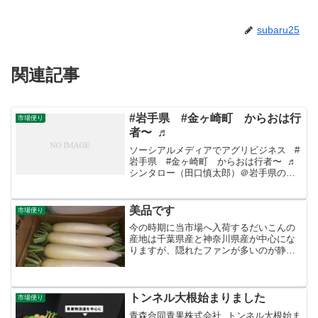
subaru25
関連記事
#岩手県 #金ヶ崎町 からおは行
市場便り
者〜 ♬
ソーシアルメディアでアグリビジネス #
岩手県 #金ヶ崎町 からおは行者〜 ♬
シンタロー（田口慎太郎）＠岩手県の八
百屋‏ @shinta_taguchiさんからRT岩手県
産「#行者にんにく」の出荷が始まったよ
ー！！（こちらの行者にんにく...
美品です
市場便り
今の時期に当市場へ入荷するだいこんの
産地は千葉県産と神奈川県産が中心にな
りますが、隠れたファンが多いのが静岡
県産。
トンネル大根始まりました
市場便り
青森合同青果株式会社 トンネル大根始ま