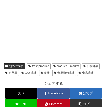
朝のご挨拶
freshproduce
produceーmarket
伝統野菜
自然農
花き流通
農業
青果物の流通
食品流通
シェアする
X
Facebook
はてブ
LINE
Pinterest
コピー