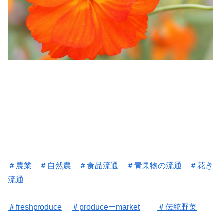
＃
農業
＃
自然農
＃
食品流通
＃
青果物の流通
＃花き
流通
＃freshproduce
＃
produceーmarket
＃
伝統野菜