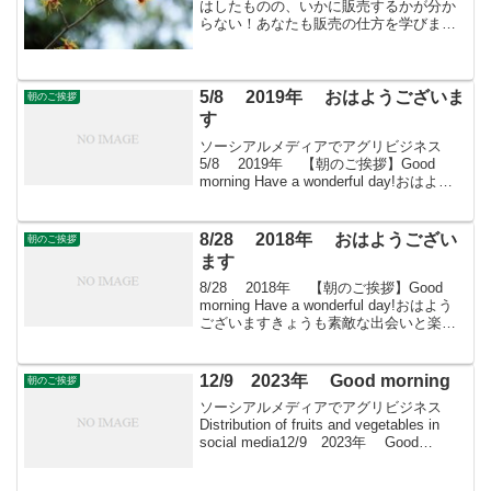
はしたものの、いかに販売するかが分か
らない！あなたも販売の仕方を学びませ
んか？すばる会員（年会費：24000円）対
象に販売をサポート
5/8 2019年 おはようございま
朝のご挨拶
す
ソーシアルメディアでアグリビジネス
5/8 2019年 【朝のご挨拶】Good
morning Have a wonderful day!おはよう
ございますきょうも素敵な出会いと楽し
いソーシアルを！今朝はカーネーション
とともに・・・＊ な...
8/28 2018年 おはようござい
朝のご挨拶
ます
8/28 2018年 【朝のご挨拶】Good
morning Have a wonderful day!おはよう
ございますきょうも素敵な出会いと楽し
いソーシアルを！今朝はオイランソウと
ともに・・・＊ クサキョウチクトウの
別称。ハナシノブ...
12/9 2023年 Good morning
朝のご挨拶
ソーシアルメディアでアグリビジネス
Distribution of fruits and vegetables in
social media12/9 2023年 Good
morning 朝こそすべて！ 「朝聞夕改」
There is on...