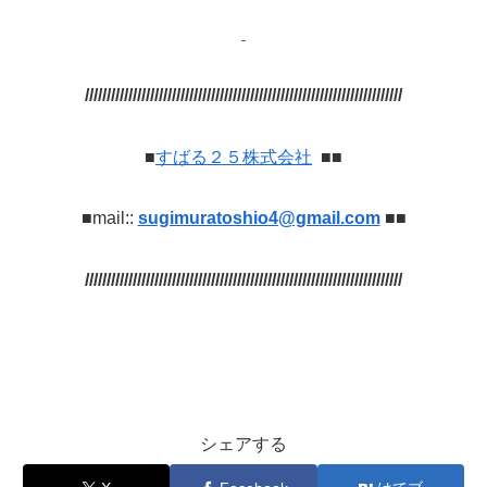
/////////////////////////////////////////////////////////////////////////
■
すばる２５株式会社
■■
■mail::
sugimuratoshio4@gmail.com
■■
/////////////////////////////////////////////////////////////////////////
シェアする