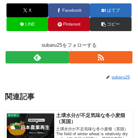
X
Facebook
はてブ
LINE
Pinterest
コピー
subaru25をフォローする
subaru25
関連記事
土壌水分が不足気味な冬小麦畑
海外便り
（英国）
土壌水分が不足気味な冬小麦畑（英国）
The field of winter wheat is relatively dry