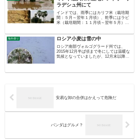
ラデシュ州にて
インドでは、雨季にはカリフ米（栽培期
間：５月～翌年１月頃）、乾季にはラビ
米（栽培期間：１１月頃～翌年５月）が
栽培され、割合は、だいたいカリフ米９
割、ラビ米１割程度となっています。
ロシア小麦は雪の中
海外便り
ロシア南部ヴォルゴグラード州では、
2015年12月半ば頃まで冬にしては温暖な
気候となっていましたが、12月末以降気
温が低下して、冬小麦は休眠期に入りま
した。2016年1月12日時点の積雪（スノ
ーカバー）は、10～20cmとなっています
（写真）。
安易な卸の合併はかえって危険だ
パンダはグルメ？