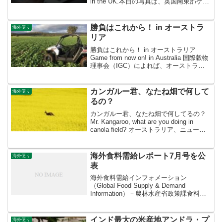
in the UK.本日の写真は、英国南東部ケン
ト州の小麦畑です。この冬小麦は、とう
もろこしの収穫後、昨年秋に播種さ...
勝負はこれから！ in オーストラ
海外便り
リア
勝負はこれから！ in オーストラリア
Game from now on! in Australia 国際穀物
理事会（IGC）によれば、オーストラリ
アのなたねは昨シーズン、面積、単収と
もに残念な結果となりましたが、今シー
ズンは好調の見通しです...
カンガルー君、なたね畑で何して
海外便り
るの？
カンガルー君、なたね畑で何してるの？
Mr. Kangaroo, what are you doing in
canola field? オーストラリア、ニューサ
ウスウェールズ州中央部のなたねは、10
月21日現在、開花期を迎えております。
さて...
海外食料需給レポート7月号を公
海外便り
表
海外食料需給インフォメーション
（Global Food Supply & Demand
Information）－農林水産省政策課食料安
全保障室ー海外食料需給レポート7月号を
公表本日、海外食料需給レポート7月号を
公表しました。本レポートは、...
インド最大の米産地アンドラ・プ
海外便り