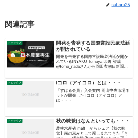
subaru25
関連記事
開発を告発する国際常設民衆法廷
トピックス
が開かれている
開発を告発する国際常設民衆法廷が開か
れているINYAKU Tomoya 印鑰 智哉
@tomo_nadaさんから岡田玄朝日新聞記
者の記事は貴重な現地報告だけれど、セ
ラード開発側だけでなくて、その開発に
抗する側の声も拾ってほしかった。長く
Iコロ（アイコロ）とは・・・
トピックス
根強い...
「すばる会員」入会案内 岡山中央市場ネ
ットが開発した Iコロ（アイコロ）と
は・・・
秋の味覚はなんといっても・・・
トピックス
農林水産省 maff からシェア【秋の味
覚】森の恵みとして親しまれてきた「き