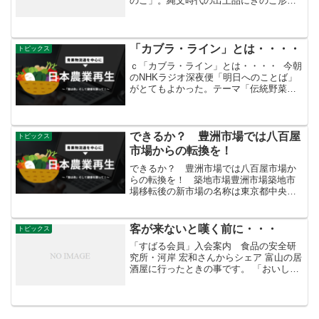
のこ」。縄文時代の出土品にきのこ形土
製品もみられるなど、古くから身近な食
物だったようです。現在、日本には４
千〜５千ほどの種類があるといわれるき
のこですが、人工栽培の...
「カブラ・ライン」とは・・・・
トピックス
ｃ「カブラ・ライン」とは・・・・ 今朝
のNHKラジオ深夜便「明日へのことば」
がとてもよかった。テーマ「伝統野菜を
守り、育て、味わう」２回目。ゲスト：
山形大学准教授 江頭宏昌さん、レスト
ランオーナーシェフ 奥田政行さん。ご
両人は山形の在来種...
できるか？ 豊洲市場では八百屋
トピックス
市場からの転換を！
できるか？ 豊洲市場では八百屋市場か
らの転換を！ 築地市場豊洲市場築地市
場移転後の新市場の名称は東京都中央卸
売市場・豊洲市場（とよす）と、また豊
洲市場の開場日は平成２８年１１月７日
（月）と決まった。あとは上記の名称及
客が来ないと嘆く前に・・・
トピックス
び開場日は、東京都議...
「すばる会員」入会案内 食品の安全研
究所・河岸 宏和さんからシェア 富山の居
酒屋に行ったときの事です。 「おいしい
地元の魚焼いてもらえますか」と私が訪
ねた時に 「うちは生の魚は置いていない
よ」と店主は答えられました。 客が来な
いと嘆く前に、...