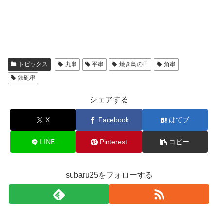
トピックス
丸串
平串
焼き鳥の日
角串
鉄砲串
シェアする
X
Facebook
はてブ
LINE
Pinterest
コピー
subaru25をフォローする