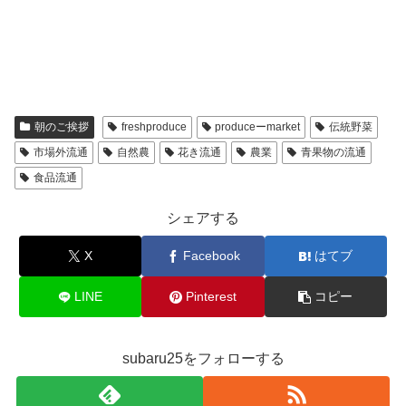
朝のご挨拶
freshproduce
produceーmarket
伝統野菜
市場外流通
自然農
花き流通
農業
青果物の流通
食品流通
シェアする
X
Facebook
はてブ
LINE
Pinterest
コピー
subaru25をフォローする