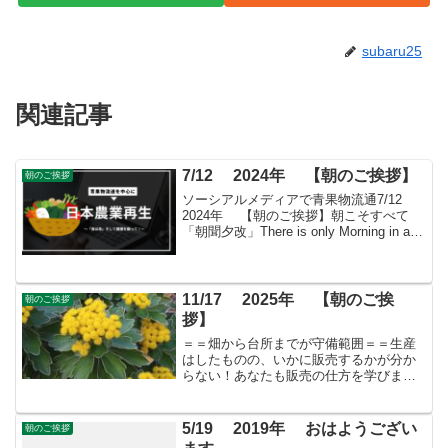
subaru25
関連記事
7/12 2024年 【朝のご挨拶】
朝のご挨拶
ソーシアルメディアで青果物流通7/12
2024年 【朝のご挨拶】朝こそすべて
「朝聞夕改」There is only Morning in all
thingsきょうはどんな日ラジオ本放送の日
1925年（大正14年）のこの日、東京放送
局...
11/17 2025年 【朝のご挨
朝のご挨拶
拶】
＝＝畑から台所までが守備範囲＝＝生産
はしたものの、いかに販売するかが分か
らない！あなたも販売の仕方を学びませ
んかすばる会員（年会費：24000円）対象
に販売をサポート
5/19 2019年 おはようござい
朝のご挨拶