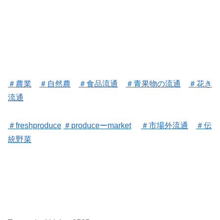
＃
農業
＃
自然農
＃
食品流通
＃
青果物の流通
＃花き
流通
＃freshproduce
＃
produceーmarket
＃
市場外流通
＃
伝
統野菜