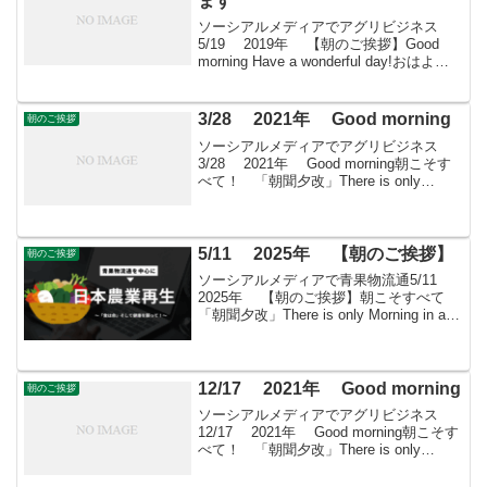
ます
ソーシアルメディアでアグリビジネス
5/19 2019年 【朝のご挨拶】Good
morning Have a wonderful day!おはよう
ございますきょうも素敵な出会いと楽し
いソーシアルを！今朝はニゲラととも
に・・・＊ キンポウ...
3/28 2021年 Good morning
朝のご挨拶
ソーシアルメディアでアグリビジネス
3/28 2021年 Good morning朝こそす
べて！ 「朝聞夕改」There is only
Morning in all things 3月28日はどんな日
シルクロードの日 1900年のこの日...
5/11 2025年 【朝のご挨拶】
朝のご挨拶
ソーシアルメディアで青果物流通5/11
2025年 【朝のご挨拶】朝こそすべて
「朝聞夕改」There is only Morning in all
thingsきょうはどんな日母の日日頃の母の
苦労を労り、母への感謝を表す日。英語
表記は「...
12/17 2021年 Good morning
朝のご挨拶
ソーシアルメディアでアグリビジネス
12/17 2021年 Good morning朝こそす
べて！ 「朝聞夕改」There is only
Morning in all things 12月17日はどん
な日貝原益軒（本草学者、儒学者...