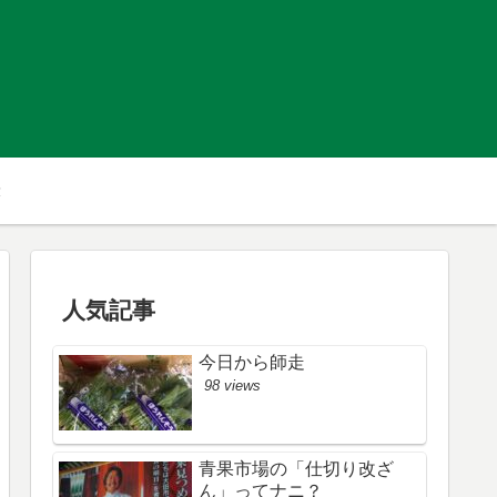
人気記事
今日から師走
98 views
青果市場の「仕切り改ざ
ん」ってナニ？