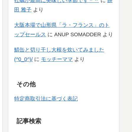
牡蠣が最高に美味しい季節です＾＾
に
餅
田 雅子
より
大阪本場で山形県「ラ・フランス」のト
ップセールス
に
ANUP SOMADDER
より
鯖缶と切り干し大根を炊いてみました
(^0_0^)/
に
モッチーママ
より
その他
特定商取引法に基づく表記
記事検索