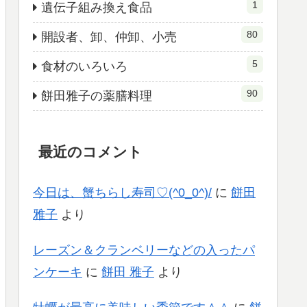
1
遺伝子組み換え食品
80
開設者、卸、仲卸、小売
5
食材のいろいろ
90
餅田雅子の薬膳料理
最近のコメント
今日は、蟹ちらし寿司♡(^0_0^)/
に
餅田
雅子
より
レーズン＆クランベリーなどの入ったパ
ンケーキ
に
餅田 雅子
より