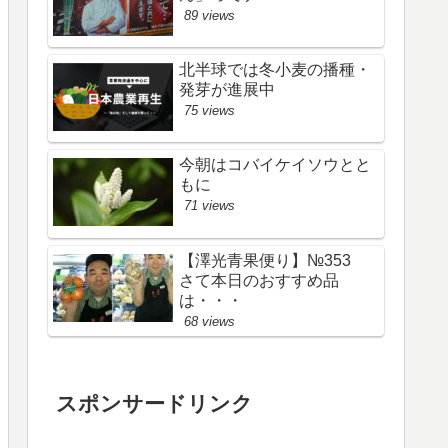
89 views
北半球では冬小麦の播種・
発芽が進展中
75 views
今朝はコバイケイソウとと
もに
71 views
【澤光青果便り】№353
さて本日のおすすめ品
は・・・
68 views
スポンサードリンク