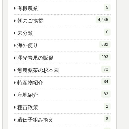
5
有機農業
4,245
朝のご挨拶
6
未分類
582
海外便り
293
澤光青果の販促
72
無農薬茶の杉本園
84
特産物紹介
83
産地紹介
2
種苗政策
8
遺伝子組み換え