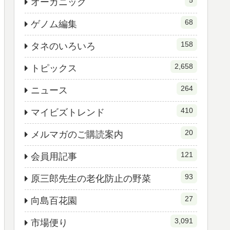
5
オーガニック
68
ゲノム編集
158
タネのいろいろ
2,658
トピックス
264
ニュース
410
マイビズトレンド
20
メルマガのご購読案内
121
会員用記事
93
原三郎先生の老化防止の野菜
27
向島百花園
3,091
市場便り