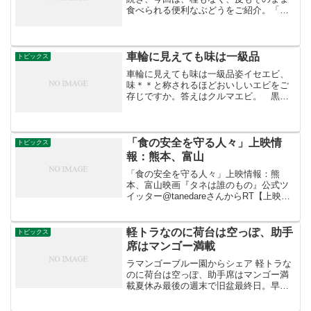
食べられる便利なぶどうをご紹介。「グ
ザルカラー」と「ネオ・マスカット」を
交配して育成され、1989年に岡山県で品
種登録された「瀬戸ジャイアンツ」が、
ちょうど出荷時期を迎...
車輪に見えても味は一級品
トピックス
車輪に見えても味は一級品姿イセエビ、
味＊＊と称されるほどおいしいエビをご
存じですか。答えはクルマエビ。 黒い
縞模様があり、そのまま茹でるとくるり
と丸まる姿が車輪を思わせることからこ
の名前がついたそうです。 また、成長
とともに呼び名が変わる出...
「食の安全を守る人々」上映情
トピックス
報：熊本、富山
「食の安全を守る人々」上映情報：熊
本、富山映画『タネは誰のもの』公式ツ
イッター@tanedareさんからRT【上映情
報：熊本、富山】熊本、富山にて久しぶ
りに劇場での上映が決定しました両手を
上げるお近くの方はこの機会に是非女性
軽トラなのに荷台は空っぽ、助手
トピックス
の農業従事者稲穂...
席はマンゴー満載
ラマンゴーブルー園からシェア 軽トラな
のに荷台は空っぽ、助手席はマンゴー満
載夏休み最後の週末で旧盆最終日。早朝
は晴れてたのに、天気が崩れて雨。今年
は晴れてたのに、怪し雲が出て豪雨のパ