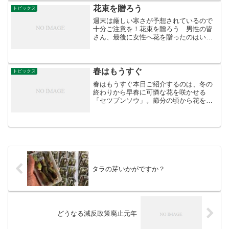
ターンが多い。そういう天候なので、マ
花束を贈ろう
トピックス
ンゴーを出しに行く時は...
週末は厳しい寒さが予想されているので
十分ご注意を！花束を贈ろう 男性の皆
さん、最後に女性へ花を贈ったのはいつ
ですか？感謝の気持ちは伝えたいけど、
「ちょっと花は照れくさくて」という方
も多いのではないでしょうか。近年、バ
レンタインデーに男性から...
春はもうすぐ
トピックス
春はもうすぐ本日ご紹介するのは、冬の
終わりから早春に可憐な花を咲かせる
「セツブンソウ」。節分の頃から花を咲
かせるため、この名前が付いたそうで
す。キンポウゲ科に属する多年草で、関
東以西の本州に分布します。また、石灰
質の土壌を好み、落葉樹の林の...
タラの芽いかがですか？
どうなる減反政策廃止元年