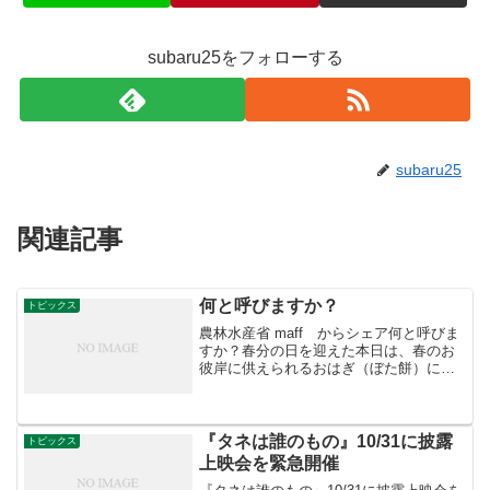
subaru25をフォローする
subaru25
関連記事
何と呼びますか？
トピックス
農林水産省 maff からシェア何と呼びま
すか？春分の日を迎えた本日は、春のお
彼岸に供えられるおはぎ（ぼた餅）につ
いてご紹介。おはぎは、その昔、「萩の
花」とも「萩の餅」とも言われていたも
のが「おはぎ」と呼ばれるようになりま
した。小豆の粒あん...
『タネは誰のもの』10/31に披露
トピックス
上映会を緊急開催