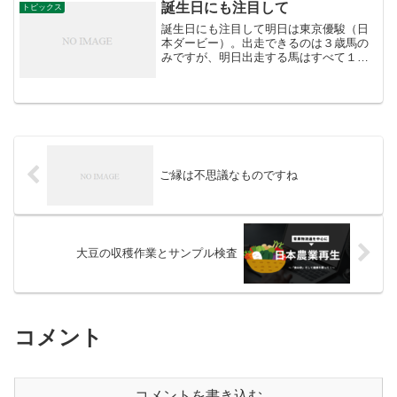
がいも」。なが...
誕生日にも注目して
トピックス
誕生日にも注目して明日は東京優駿（日
本ダービー）。出走できるのは３歳馬の
みですが、明日出走する馬はすべて１～
４月生まれです。これは単なる偶然では
ありません。馬は、春から夏にかけて繁
殖する「季節繁殖動物」です。馬の妊娠
期間は約340日なので、...
ご縁は不思議なものですね
大豆の収穫作業とサンプル検査
コメント
コメントを書き込む