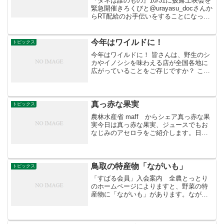
『タネは誰のもの』10/31に披露上映会を
緊急開催きろくびと@urayasu_docさんか
らRT配給のお手伝いをすることになった
『タネは誰のもの』。農をテーマに撮り
続けている原村政樹監督の最新作。今月
下旬からの臨時国会で、春に審議見送り
今年はワイルドに！
トピックス
とな...
今年はワイルドに！ 皆さんは、野生のシ
カやイノシシを味わえる店が全国各地に
広がっていることをご存じですか？ こう
いった食材となる野生鳥獣の肉をフラン
ス語で「ジビエ」といい、近年、捕獲後
の処理方法の改善などにより、美味しく
食べられるようになっ...
真っ赤な果実
トピックス
農林水産省 maff からシェア真っ赤な果
実今日は真っ赤な果実、ジュースでもお
なじみのアセロラをご紹介します。日本
では沖縄の本部町（もとぶちょう）で栽
培が盛んで、現地では親しみを込めて
「アセローラ」と呼ぶそうですので、今
回はアセローラで統一...
鳥取の特産物「ながいも」
トピックス
「すばる会員」入会案内 全農とっとり
のホームページによりますと、野菜の特
産物に「ながいも」があります。ながい
もの原産地は中国です。ながいもの仲間
には形のいろいろなものがあります。 長
さ50cm〜100cmくらいのバット状の「な