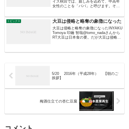
イス秋田では、親しみを込めて、中高年
女性のことを「ババ」と呼びます。そし
て春から秋にかけて、秋田県内の国道を
車で走ると、その「ババ」たちが路上で
アイスを販売している光景を目にするこ
大豆は侵略と略奪の象徴になった
トピックス
とができます。赤や...
大豆は侵略と略奪の象徴になったINYAKU
Tomoya 印鑰 智哉@tomo_nadaさんから
RT大豆は日本食の要。だが大豆は侵略と
略奪の象徴になった。かつては「満洲」
そして今はブラジルのセラード、アマゾ
ン。日本政府が国策として推進。「不...
5/20 2016年（平成28年） 【朝のご
挨拶】
梅酒仕立ての杏仁豆腐
コメント