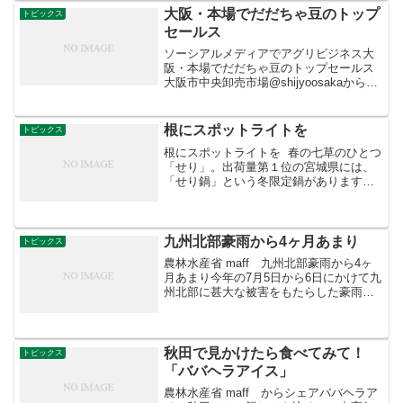
在の石川県＋富山県...
大阪・本場でだだちゃ豆のトップ
トピックス
セールス
ソーシアルメディアでアグリビジネス大
阪・本場でだだちゃ豆のトップセールス
大阪市中央卸売市場@shijyoosakaからRT
本場です。本日、鶴岡市長・JA鶴岡組合
長によるだだちゃ豆のトップセールスが
行われました。栽培時には、昼夜の寒暖
根にスポットライトを
トピックス
差を受け...
根にスポットライトを 春の七草のひとつ
「せり」。出荷量第１位の宮城県には、
「せり鍋」という冬限定鍋があります。
特徴は、特産のせりを葉っぱや茎はもち
ろん、根っこまで綺麗に洗って丸ごと入
れること。 スープは鶏がらだしにしょう
ゆベースで、具材...
九州北部豪雨から4ヶ月あまり
トピックス
農林水産省 maff 九州北部豪雨から4ヶ
月あまり今年の7月5日から6日にかけて九
州北部に甚大な被害をもたらした豪雨。
人的被害もさることながら、河川の氾濫
や土砂崩れにより流出した泥水や流木が
田畑にまで流れ込み、大きな農業被害が
もたらされま...
秋田で見かけたら食べてみて！
トピックス
「ババヘラアイス」
農林水産省 maff からシェアババヘラア