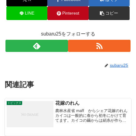
LINE
Pinterest
コピー
subaru25をフォローする
subaru25
関連記事
花嫁のれん
トピックス
農林水産省 maff からシェア花嫁のれん
カイコは一般的に春から初冬にかけて育
てます。カイコの繭からは絹糸が作られ
ますが、今日はジューンブライドにちな
んで、絹製品の「花嫁のれん」をご紹介
します。「花嫁のれん」は、加賀藩（現