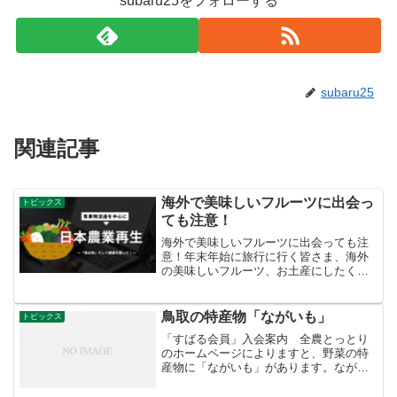
subaru25をフォローする
subaru25
関連記事
海外で美味しいフルーツに出会っ
トピックス
ても注意！
海外で美味しいフルーツに出会っても注
意！年末年始に旅行に行く皆さま、海外
の美味しいフルーツ、お土産にしたくな
りますが、ちょっと待って！海外にいる
植物の病害虫の侵入・まん延を防ぐた
め、国・地域によって持ち込めないもの
鳥取の特産物「ながいも」
トピックス
があります。持ち込めるもの...
「すばる会員」入会案内 全農とっとり
のホームページによりますと、野菜の特
産物に「ながいも」があります。ながい
もの原産地は中国です。ながいもの仲間
には形のいろいろなものがあります。 長