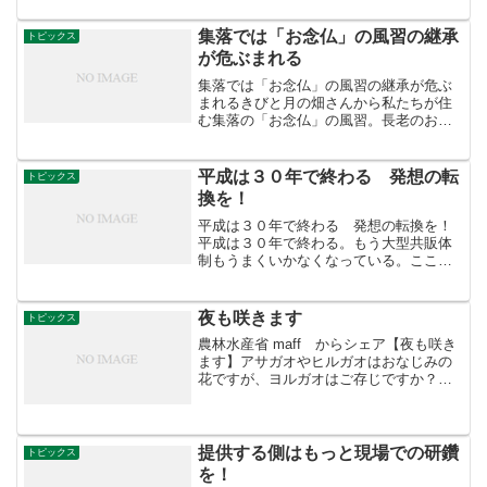
さ50cm〜100cmくらいのバット状の「な
がいも」。なが...
集落では「お念仏」の風習の継承
トピックス
が危ぶまれる
集落では「お念仏」の風習の継承が危ぶ
まれるきびと月の畑さんから私たちが住
む集落の「お念仏」の風習。長老のお婆
さんによると、かつて月に一度、女たち
が集まり、皆で唄って祈りを捧げた。集
落に妊婦が居る時には月に2-3回は集まっ
平成は３０年で終わる 発想の転
トピックス
て、胎児と妊婦の無事...
換を！
平成は３０年で終わる 発想の転換を！
平成は３０年で終わる。もう大型共販体
制もうまくいかなくなっている。ここら
で農業も新しい道を創出しなくてはね。
シェアで応援します！++++++++八国山
農園@吉祥寺東村山東久留米嵐山町
夜も咲きます
トピックス
Hachikokuya...
農林水産省 maff からシェア【夜も咲き
ます】アサガオやヒルガオはおなじみの
花ですが、ヨルガオはご存じですか？ヨ
ルガオは、アサガオなどと同じヒルガオ
科に分類されるつる性の植物です。日が
暮れてから白く大きな花を咲かせ、翌日
の朝にはしぼんでし...
提供する側はもっと現場での研鑽
トピックス
を！