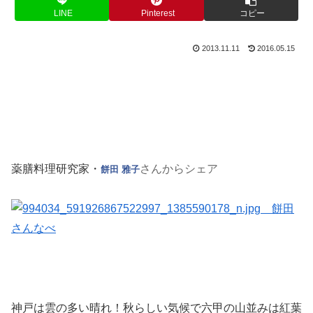
LINE
Pinterest
コピー
2013.11.11
2016.05.15
薬膳料理研究家・
さんからシェア
餅田 雅子
神戸は雲の多
い晴れ！秋らしい気候で六甲の山並みは紅葉