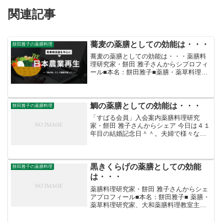
関連記事
蕎麦の薬膳としての効能は・・・
餅田雅子の薬膳料理
蕎麦の薬膳としての効能は・・・薬膳料
理研究家・餅田 雅子さんからシプロフィ
ール■本名：餅田雅子■薬膳・薬草料理研
究家、大和薬膳料理教室主宰、日本料理
店の薬膳レシピプロデュース、オリジナ
ル薬膳ベジカレー、薬膳米味噌カレーを
開発、農家起業グルー...
鯛の薬膳としての効能は・・・
餅田雅子の薬膳料理
「すばる会員」入会案内薬膳料理研究
家・餅田 雅子さんからシェア 今日は４１
年目の結婚記念日＾＾。夫婦で様々な歴
史を作って来ました。先日受けたNHKラ
ジオの電話インタビューの最後に「私の
目標の一つは、これまでネット起業をし
たいと、この年齢で夢...
黒きくらげの薬膳としての効能
餅田雅子の薬膳料理
は・・・
薬膳料理研究家・餅田 雅子さんからシェ
アプロフィール■本名：餅田雅子■ 薬膳・
薬草料理研究家、大和薬膳料理教室主
宰、日本料理店の薬膳レシピプロデュー
ス、オリジナル薬膳ベジカレー、薬膳米