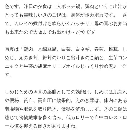
色です。昨日の夕食は
二人ポッチ鍋。鶏肉といりこ出汁が
とっても美味しいきのこ鍋は、
身体がポカポカです。 さ
て、カレイの煮付けも軟らかくバッチリ
！母の喜ぶお弁当
も出来たので大阪までお出かけ～♪(^0_0^
)/
写真は「鶏肉、木綿豆腐、白菜、白ネギ、春菊、椎茸、し
めじ、え
のき茸、舞茸のいりこ出汁きのこ鍋と、生芋コン
ニャクと牛蒡の胡
麻オリーブオイルじっくり炒め煮♪」で
す。
しめじとえのき茸の薬膳としての効能は、しめじは肌荒れ
や便秘、
貧血、高血圧に効果的。えのき茸は、体内にある
老廃物や邪気を取
り除き、便秘を解消します。きのこ類は
総じて食物繊維を多く含み
、低カロリーで血中コレステロ
ール値を抑える働きがありますね。