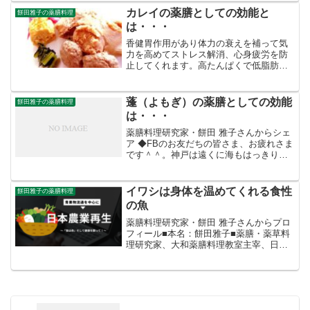
味噌カレーを開発、農家起業グループの
カレイの薬膳としての効能と
餅田雅子の薬膳料理
ネット販売受託、各地...
は・・・
香健胃作用があり体力の衰えを補って気
力を高めてストレス解消、心身疲労を防
止してくれます。高たんぱくで低脂肪、
老化防止や美肌作用に効果的な若さを保
つのに必要なコラーゲンもタップリ含ま
れています。
蓬（よもぎ）の薬膳としての効能
餅田雅子の薬膳料理
は・・・
薬膳料理研究家・餅田 雅子さんからシェ
ア ◆FBのお友だちの皆さま、お疲れさま
です＾＾。神戸は遠くに海もはっきりと
臨める最高の上天気でしたね。 海外向け
レシピの食材を購入するために、食材の
揃うスーパーへ足を延ばして歩いている
イワシは身体を温めてくれる食性
餅田雅子の薬膳料理
と蓬が一杯！。 ...
の魚
薬膳料理研究家・餅田 雅子さんからプロ
フィール■本名：餅田雅子■薬膳・薬草料
理研究家、大和薬膳料理教室主宰、日本
料理店の薬膳レシピプロデュース、オリ
ジナル薬膳ベジカレー、薬膳米味噌カレ
ーを開発、農家起業グループのネット販
売受託、各地の特産品...