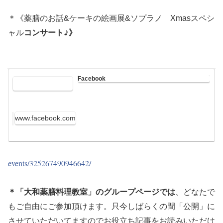
＊《薬膳のお話&ケーキの絵画展&ソプラノ Xmasスペシ
コンサート♪》
ャル
Facebook
www.facebook.com
events/325267490946642/
＊「大和薬膳料理教室」のグループページでは
、どなたで
にご参加頂けます。只今しばらくの間「公開」に
もご自由
させていただいて
ますのでお役立ち記事をお読みいただけ