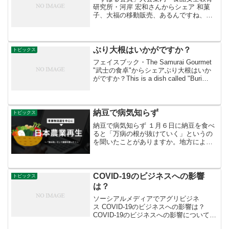
研究所・河岸 宏和さんからシェア 和菓
子、大福の移動販売、あるんですね、私
は初めて見かけました。 和菓子は、営業
許可がいらないので、誰でもはじめられ
そうです。 ★「すばる会員」のお申し込
みはこちら
ぶり大根はいかがですか？
トピックス
フェイスブック・The Samurai Gourmet
"武士の食卓"からシェアぶり大根はいか
がですか？This is a dish called "Buri
Daikon" (simmered yellowtail and daikon
...
納豆で病気知らず
トピックス
納豆で病気知らず １月６日に納豆を食べ
ると「万病の根が抜けていく」というの
を聞いたことがありますか。地方によっ
ては、１年健康に過ごすことを願い、夕
飯に家族全員で納豆汁を食べるそうで
す。納豆、味噌や豆腐は、大豆から作ら
れ、古来から日本人の健康...
COVID-19のビジネスへの影響
トピックス
は？
ソーシアルメディアでアグリビジネ
ス COVID-19のビジネスへの影響は？
COVID-19のビジネスへの影響についてト
レーダーにインタビューするために、今