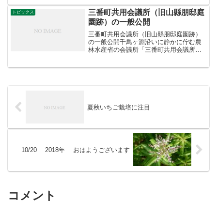
日のマーケットへ＃
covid19++++++++Birmingham Whole...
三番町共用会議所（旧山縣朋邸庭
トピックス
園跡）の一般公開
三番町共用会議所（旧山縣朋邸庭園跡）
の一般公開千鳥ヶ淵沿いに静かに佇む農
林水産省の会議所「三番町共用会議所」
は、前身の山縣有朋邸が有する明治の風
情が残る日本庭園や、建築家大江宏（国
立能楽堂を設計、丹下健三と同級生）が
手がけた、モダニズムと日...
夏秋いちご栽培に注目
10/20 2018年 おはようございます
コメント