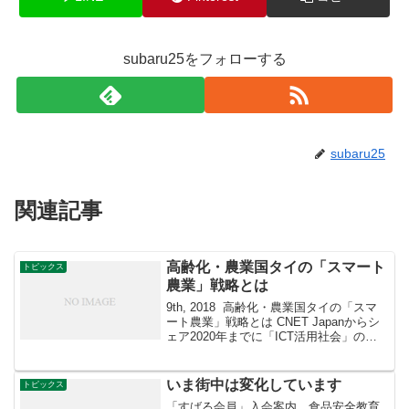
subaru25をフォローする
subaru25
関連記事
高齢化・農業国タイの「スマート
トピックス
農業」戦略とは
9th, 2018 高齢化・農業国タイの「スマ
ート農業」戦略とは CNET Japanからシ
ェア2020年までに「ICT活用社会」の実
現を目指すタイは、「スマートタイラン
ド2020構想」という国家戦略を掲げてい
る。この戦略は、「強い経済」...
いま街中は変化しています
トピックス
「すばる会員」入会案内 食品安全教育