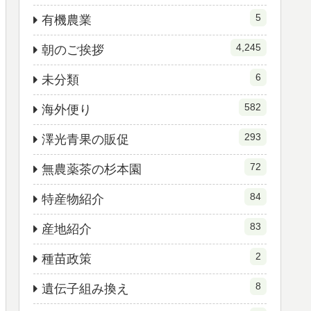
5
有機農業
4,245
朝のご挨拶
6
未分類
582
海外便り
293
澤光青果の販促
72
無農薬茶の杉本園
84
特産物紹介
83
産地紹介
2
種苗政策
8
遺伝子組み換え