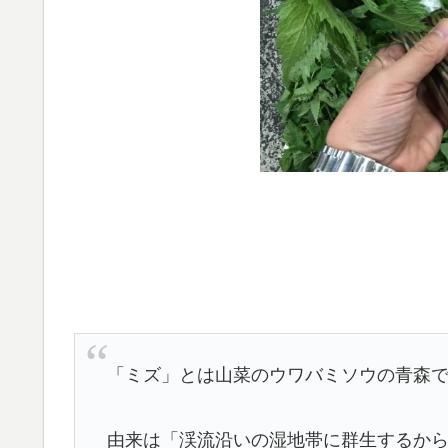
「ミズ」とは山菜のウワバミソウの青森
由来は「渓流沿いの湿地帯に群生するか