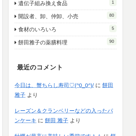
1
遺伝子組み換え食品
80
開設者、卸、仲卸、小売
5
食材のいろいろ
90
餅田雅子の薬膳料理
最近のコメント
今日は、蟹ちらし寿司♡(^0_0^)/
に
餅田
雅子
より
レーズン＆クランベリーなどの入ったパ
ンケーキ
に
餅田 雅子
より