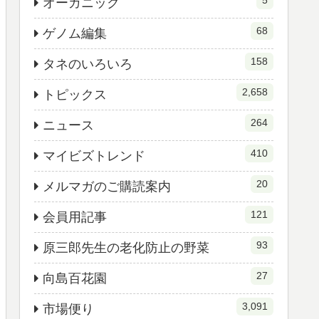
5
オーガニック
68
ゲノム編集
158
タネのいろいろ
2,658
トピックス
264
ニュース
410
マイビズトレンド
20
メルマガのご購読案内
121
会員用記事
93
原三郎先生の老化防止の野菜
27
向島百花園
3,091
市場便り