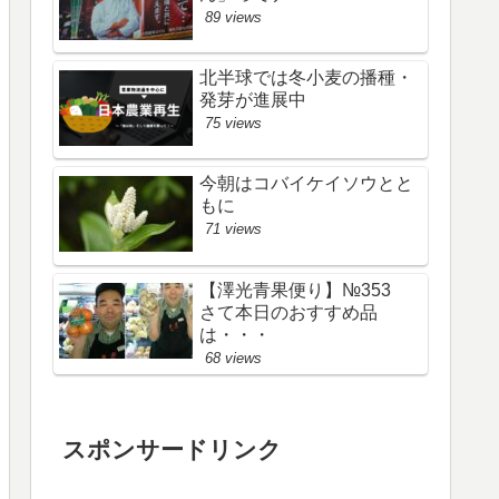
89 views
北半球では冬小麦の播種・
発芽が進展中
75 views
今朝はコバイケイソウとと
もに
71 views
【澤光青果便り】№353
さて本日のおすすめ品
は・・・
68 views
スポンサードリンク