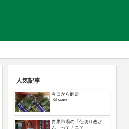
人気記事
今日から師走
98 views
青果市場の「仕切り改ざ
ん」ってナニ？