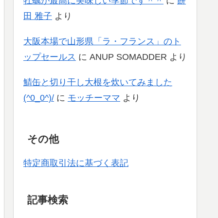
牡蠣が最高に美味しい季節です＾＾
に
餅
田 雅子
より
大阪本場で山形県「ラ・フランス」のト
ップセールス
に
ANUP SOMADDER
より
鯖缶と切り干し大根を炊いてみました
(^0_0^)/
に
モッチーママ
より
その他
特定商取引法に基づく表記
記事検索