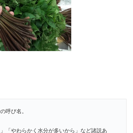
での呼び名。
ら」「やわらかく水分が多いから」など諸説あ