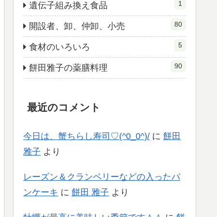
1
遺伝子組み換え食品
80
開設者、卸、仲卸、小売
5
食材のいろいろ
90
餅田雅子の薬膳料理
最近のコメント
今日は、蟹ちらし寿司♡(^0_0^)/
に
餅田
雅子
より
レーズン＆クランベリーなどの入ったパ
ンケーキ
に
餅田 雅子
より