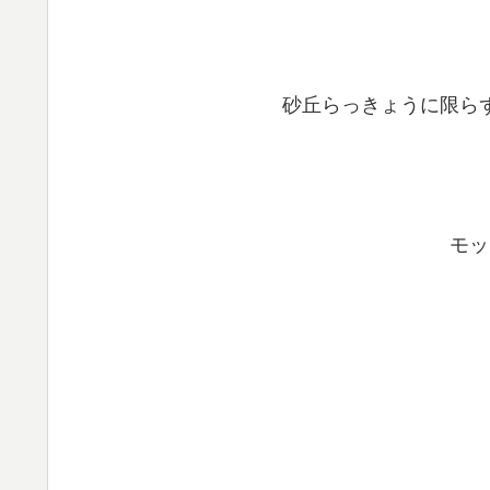
砂丘らっきょうに限ら
モッ