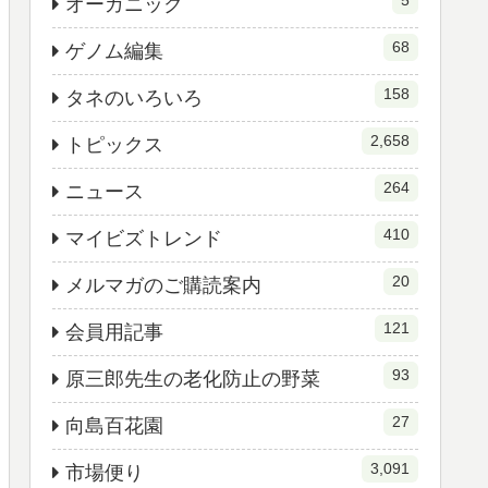
5
オーガニック
68
ゲノム編集
158
タネのいろいろ
2,658
トピックス
264
ニュース
410
マイビズトレンド
20
メルマガのご購読案内
121
会員用記事
93
原三郎先生の老化防止の野菜
27
向島百花園
3,091
市場便り