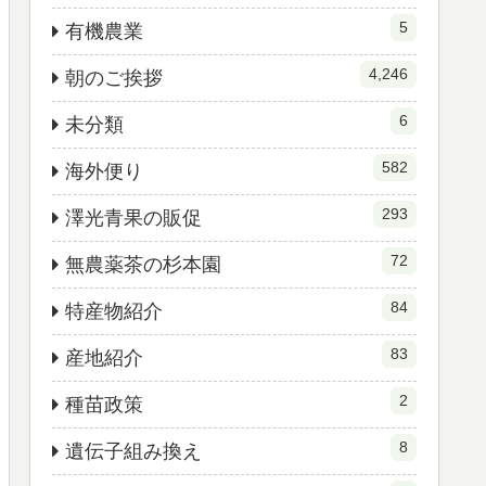
5
有機農業
4,246
朝のご挨拶
6
未分類
582
海外便り
293
澤光青果の販促
72
無農薬茶の杉本園
84
特産物紹介
83
産地紹介
2
種苗政策
8
遺伝子組み換え