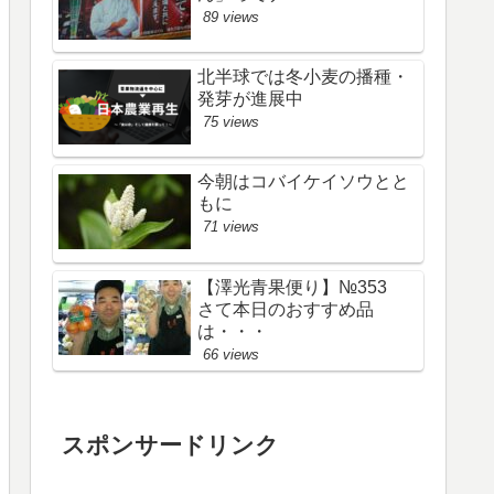
89 views
北半球では冬小麦の播種・
発芽が進展中
75 views
今朝はコバイケイソウとと
もに
71 views
【澤光青果便り】№353
さて本日のおすすめ品
は・・・
66 views
スポンサードリンク