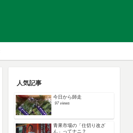
人気記事
今日から師走
97 views
青果市場の「仕切り改ざ
ん」ってナニ？