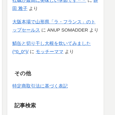
牡蠣が最高に美味しい季節です＾＾
に
餅
田 雅子
より
大阪本場で山形県「ラ・フランス」のト
ップセールス
に
ANUP SOMADDER
より
鯖缶と切り干し大根を炊いてみました
(^0_0^)/
に
モッチーママ
より
その他
特定商取引法に基づく表記
記事検索