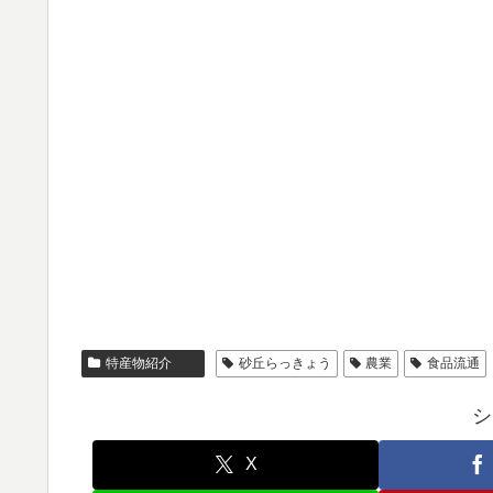
特産物紹介
砂丘らっきょう
農業
食品流通
シ
X