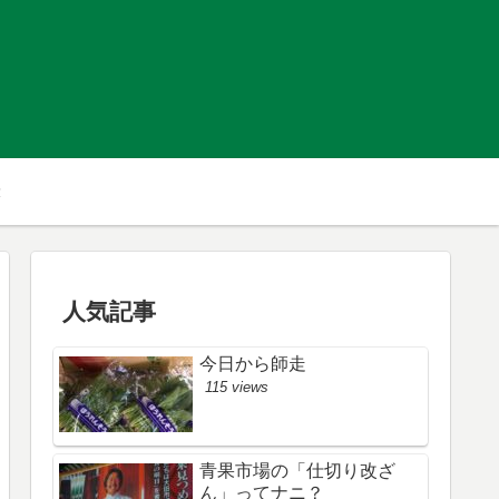
人気記事
今日から師走
115 views
青果市場の「仕切り改ざ
ん」ってナニ？