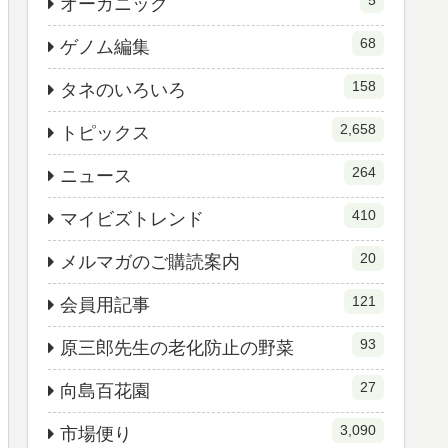
5
オーガニック
68
ゲノム編集
158
タネのいろいろ
2,658
トピックス
264
ニュース
410
マイビズトレンド
20
メルマガのご購読案内
121
会員用記事
93
原三郎先生の老化防止の野菜
27
向島百花園
3,090
市場便り