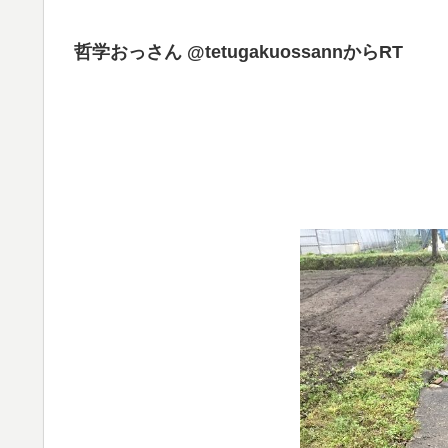
哲学おっさん‏ @tetugakuossannからRT