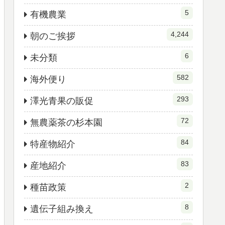
5
有機農業
4,244
朝のご挨拶
6
未分類
582
海外便り
293
澤光青果の販促
72
無農薬茶の杉本園
84
特産物紹介
83
産地紹介
2
種苗政策
8
遺伝子組み換え