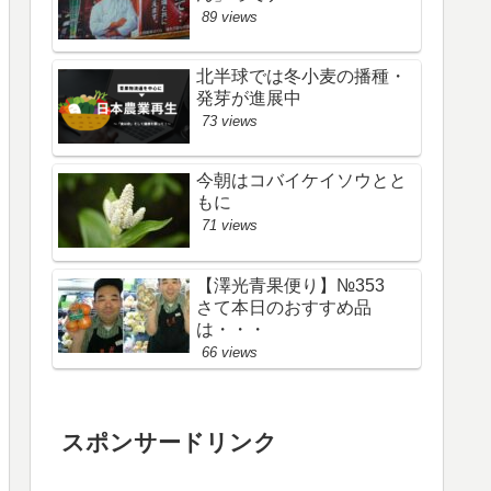
89 views
北半球では冬小麦の播種・
発芽が進展中
73 views
今朝はコバイケイソウとと
もに
71 views
【澤光青果便り】№353
さて本日のおすすめ品
は・・・
66 views
スポンサードリンク