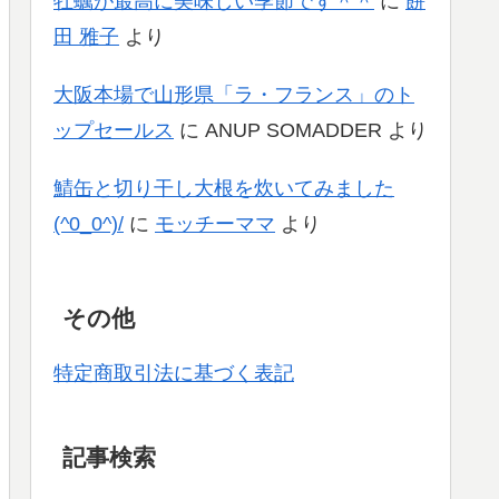
牡蠣が最高に美味しい季節です＾＾
に
餅
田 雅子
より
大阪本場で山形県「ラ・フランス」のト
ップセールス
に
ANUP SOMADDER
より
鯖缶と切り干し大根を炊いてみました
(^0_0^)/
に
モッチーママ
より
その他
特定商取引法に基づく表記
記事検索