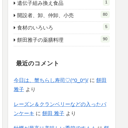
1
遺伝子組み換え食品
80
開設者、卸、仲卸、小売
5
食材のいろいろ
90
餅田雅子の薬膳料理
最近のコメント
今日は、蟹ちらし寿司♡(^0_0^)/
に
餅田
雅子
より
レーズン＆クランベリーなどの入ったパ
ンケーキ
に
餅田 雅子
より