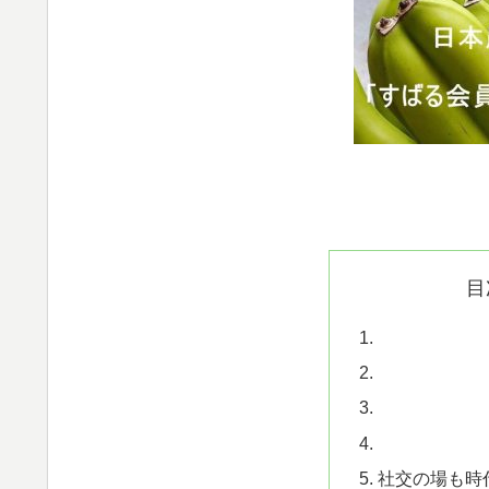
目
社交の場も時