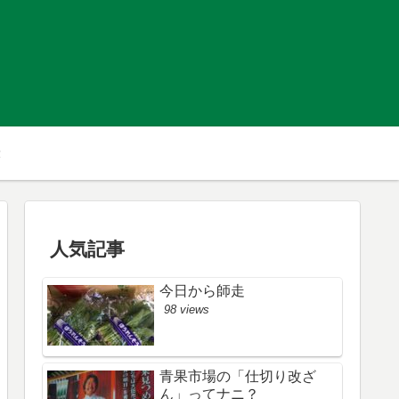
人気記事
今日から師走
98 views
青果市場の「仕切り改ざ
ん」ってナニ？