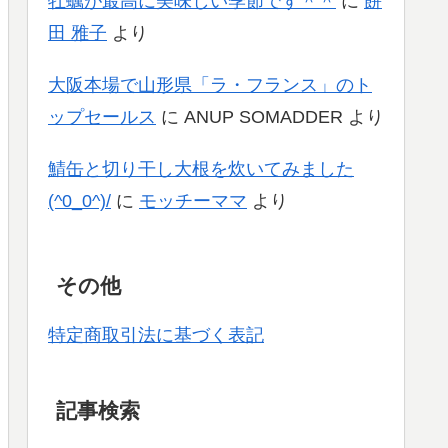
牡蠣が最高に美味しい季節です＾＾
に
餅
田 雅子
より
大阪本場で山形県「ラ・フランス」のト
ップセールス
に
ANUP SOMADDER
より
鯖缶と切り干し大根を炊いてみました
(^0_0^)/
に
モッチーママ
より
その他
特定商取引法に基づく表記
記事検索