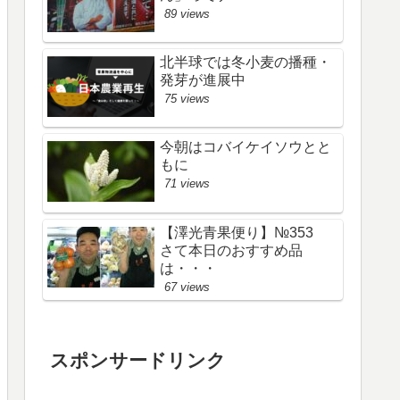
89 views
北半球では冬小麦の播種・
発芽が進展中
75 views
今朝はコバイケイソウとと
もに
71 views
【澤光青果便り】№353
さて本日のおすすめ品
は・・・
67 views
スポンサードリンク