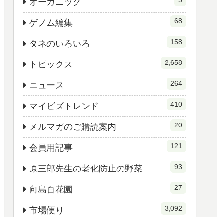
5
オーガニック
68
ゲノム編集
158
タネのいろいろ
2,658
トピックス
264
ニュース
410
マイビズトレンド
20
メルマガのご購読案内
121
会員用記事
93
原三郎先生の老化防止の野菜
27
向島百花園
3,092
市場便り