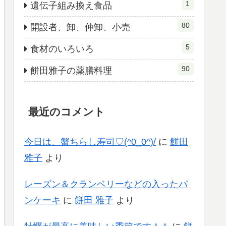
1
遺伝子組み換え食品
80
開設者、卸、仲卸、小売
5
食材のいろいろ
90
餅田雅子の薬膳料理
最近のコメント
今日は、蟹ちらし寿司♡(^0_0^)/
に
餅田
雅子
より
レーズン＆クランベリーなどの入ったパ
ンケーキ
に
餅田 雅子
より