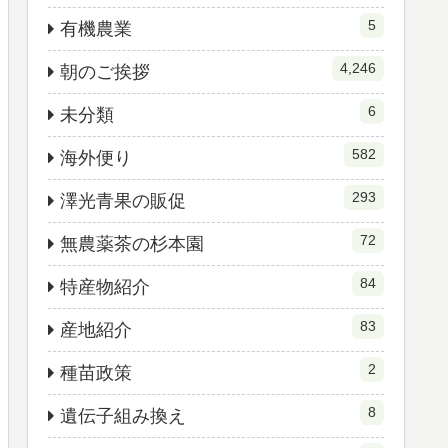
5
有機農業
4,246
朝のご挨拶
6
未分類
582
海外便り
293
澤光青果の販促
72
無農薬茶の杉本園
84
特産物紹介
83
産地紹介
2
種苗政策
8
遺伝子組み換え