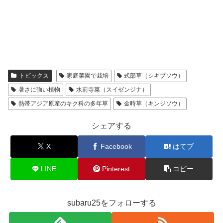
トピックス
家庭菜園で栽培
式部草（シキブソウ）
暑さに強い植物
水前寺菜（スイゼンジナ）
熱帯アジア原産のキク科の多年草
金時草（キンジソウ）
シェアする
X
Facebook
はてブ
LINE
Pinterest
コピー
subaru25をフォローする