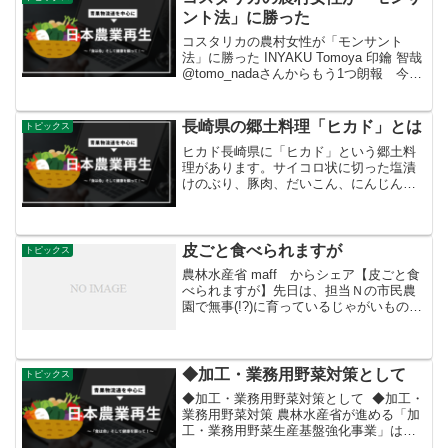
ント法」に勝った
コスタリカの農村女性が「モンサント
法」に勝った INYAKU Tomoya 印鑰 智哉
@tomo_nadaさんからもう1つ朗報 今度
はコスタリカの農村女性が「モンサント
法」に勝った。農民が持つ在来種の種子
を排除する行政令に農村女性たちが国
長崎県の郷土料理「ヒカド」とは
トピックス
を...
ヒカド長崎県に「ヒカド」という郷土料
理があります。サイコロ状に切った塩漬
けのぶり、豚肉、だいこん、にんじん、
しいたけなどを煮込み、塩、醤油、酒で
味つけします。これに、さつまいもをお
ろし金ですって加え、とろみをつけたシ
チューのようなものです。...
皮ごと食べられますが
トピックス
農林水産省 maff からシェア【皮ごと食
べられますが】先日は、担当Ｎの市民農
園で無事(!?)に育っているじゃがいもの様
子をお伝えしました。じゃがいもは、北
海道から沖縄まで全国で栽培されてお
り、春先から南の産地で収穫された新じ
ゃがが流通して...
◆加工・業務用野菜対策として
トピックス
◆加工・業務用野菜対策として ◆加工・
業務用野菜対策 農林水産省が進める「加
工・業務用野菜生産基盤強化事業」は、
加工・ 業務用野菜への転換を推進する産