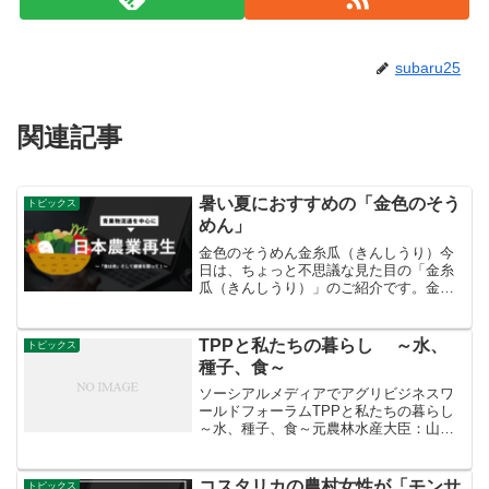
subaru25
関連記事
暑い夏におすすめの「金色のそう
トピックス
めん」
金色のそうめん金糸瓜（きんしうり）今
日は、ちょっと不思議な見た目の「金糸
瓜（きんしうり）」のご紹介です。金糸
瓜は、加熱すると繊維がほぐれて糸状に
なる様子から「そうめんかぼちゃ」「糸
瓜」などの別名があります。その名のと
TPPと私たちの暮らし ～水、
トピックス
おり、カボチャの仲間です...
種子、食～
ソーシアルメディアでアグリビジネスワ
ールドフォーラムTPPと私たちの暮らし
～水、種子、食～元農林水産大臣：山田
正彦先生
コスタリカの農村女性が「モンサ
トピックス