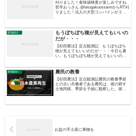
刈りました！食味値検査が楽しみですね
哲学おっさん‏ @tetugakuossannからRT刈
りました！法人の大型コンバインが２台
も応援に来てくれました！
もうぼちぼち穂が見えてもいいの
産地紹介
だが・・・
【杉田農法】定点観測記 もうぼちぼち
穂が見えてもいいのだが・・・今日も暑
い。もうぼちぼち穂が見えてもいいのだ
がもう少しかな。あるいは出ているかも
しれないがここからはまだ観察できな
い。
農民の教養
産地紹介
【杉田農法】定点観測記農民の教養季節
との古い共働者である農民は、彼の耕す
土地同様、季節を子細に観察した。彼
は、そこから人の引き出すことのできる
もの、そこから人の引き出す権利の限界
を測定することを学んだ。彼はまた、人
生は一代かぎりではありえな...
お盆の手土産に果物を