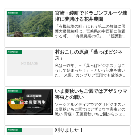
宮崎・綾町でドラゴンフルーツ栽
産地紹介
培に夢賭ける花井農園
「有機栽培の町」はもう第二の故郷に照
葉大吊橋綾町は、宮崎県の中西部に位置
する町。 「有機農業の町」、「照葉樹林
都市」などをスローガンとする町おこし
の成功例として知られています。照葉樹
林が残ったのは拡大造林（スギなどの人
村おこしの原点「葉っぱビジネ
産地紹介
工林に植え替える）が叫...
ス」
私は一昨年、＝「葉っぱビジネス」はこ
うして始まった！」＝という記事を書い
た。 来週、カンブリア宮殿でも放映され
るそうです。 徳島県の山間部、勝浦郡上
勝町に独創的なアイデアで「つまもの」
の販売をする株式会社いろどりという第
いま夏秋いちご園ではアザミウマ
産地紹介
三セクターで運営され...
害虫との戦い
ソーシアルメディアでアグリビジネスい
ま夏秋いちご園ではアザミウマ害虫との
戦い 青森・工藤夏秋いちご園からシェア
夏秋いちご園では夏に向けての花が次々
に咲いてきています。農家にとって今の
時期、この花を守る事がとても重要にな
刈りました！
産地紹介
ってきます。というのも...