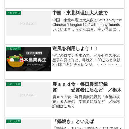
くれました！ お花を渡したら女の子が
「今お花育ててるの」とのこと。 守山小
学校...
中国・東北料理は大人数で
トピックス
中国・東北料理は大人数でLet’s enjoy the
Chinese “Dongbei Cai” with many friends.
いよいよきょうから12月。寒い季節にな
りました。本日は、そんな寒さも吹き飛
びそうな、中国・東北部の「東北...
逆風を利用しよう！！
トピックス
宇宙のロマンを求めて、ペルセウス座流
星群を見ようと、昨晩21：30ごろと今朝
3：00ごろにチャレンジ。・・・・・・
残念ながら埼玉上空は雲が厚く見られま
せんでした。(泣き あっ、そうそう、 農
業は天体の運行と密接に関係していま
す。 天体の運...
農ａｎｄ食・毎日農業記録
トピックス
賞 受賞者に盾など ／栃木
農ａｎｄ食・毎日農業記録賞「今後の模
範」８人表彰 受賞者に盾など ／栃木
詳細はこちら
「鍋焼き」といえば
トピックス
「鍋焼き」といえば 鍋焼きうどんのおい