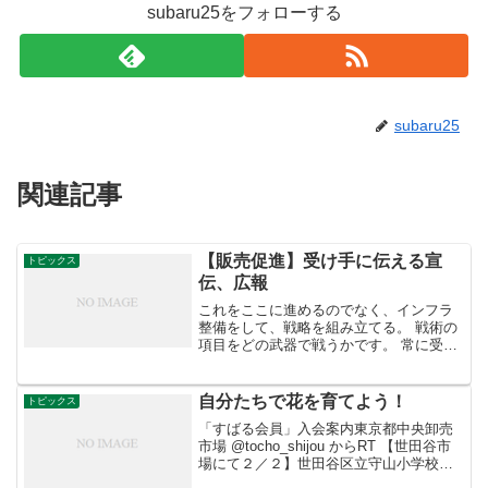
subaru25をフォローする
subaru25
関連記事
【販売促進】受け手に伝える宣
トピックス
伝、広報
これをここに進めるのでなく、インフラ
整備をして、戦略を組み立てる。 戦術の
項目をどの武器で戦うかです。 常に受け
手側のことを考えて、販売促進戦略を立
てなければ、 一方通行、自己満足になり
ます。 上の図で書いたとおり、受け手側
自分たちで花を育てよう！
トピックス
が、受動的なもの...
「すばる会員」入会案内東京都中央卸売
市場 @tocho_shijou からRT 【世田谷市
場にて２／２】世田谷区立守山小学校３
年生２８名の皆さんが社会科見学にきて