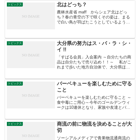
には、もう対抗できなくなって来ている
北はどっち？
トピックス
と言えよう！」ま...
農林水産省 maff からシェア北はどっ
ち？春の青空の下で咲くその姿は、まる
で白い鳥が羽ばたこうとしているように
も見えます。本日ご紹介するのは、大き
な白い花がこの時期ひときわ目立つハク
モクレン（白木蓮）です。ハクモクレン
はモクレン科モクレン...
大分県の努力はス・バ・ラ・シ・
トピックス
イ !!
「すばる会員」入会案内 ～自分たちの商
品は自分たちで売り込め！！～ 私がこ
れまで歩いた地方自治体で、大分県ほど
特産物の宣伝に熱心なところはありませ
んでした。 カボスの取材で大分県の園芸
課を訪れたのですが、待ってましたとば
バーベキューを楽しむために守る
トピックス
かり喜んでくれてい...
こと
バーベキューを楽しむために守ること ～
食中毒にご用心～今年のゴールデンウィ
ークは10連休となり、家族や友達とバー
ベキューを楽しむ方も多いのではないで
しょうか。しかし、一歩間違えると食中
毒でせっかくの楽しいバーベキューが台
商流の前に物流を決めることが大
トピックス
無しになってしまうこ...
切
ソーシアルメディアで青果物流通商流の