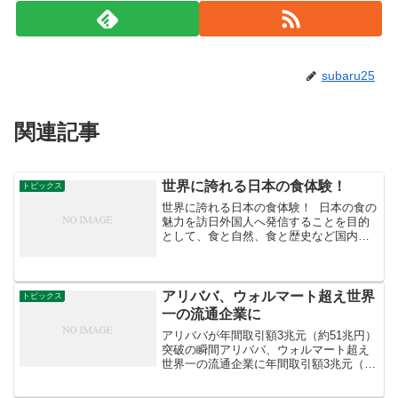
subaru25
関連記事
世界に誇れる日本の食体験！
トピックス
世界に誇れる日本の食体験！ 日本の食の
魅力を訪日外国人へ発信することを目的
として、食と自然、食と歴史など国内の
食が絡んだ多様な体験事例を募集・表彰
する「食かけるプライズ」の表彰事例が
決定しました。かまくらの中で伝統野菜
を使ったみそ仕立ての...
アリババ、ウォルマート超え世界
トピックス
一の流通企業に
アリババが年間取引額3兆元（約51兆円）
突破の瞬間アリババ、ウォルマート超え
世界一の流通企業に年間取引額3兆元（約
51兆円）突破の瞬間＊わが友人の友行安
夫さんの指摘「世界はネット経済の覇者