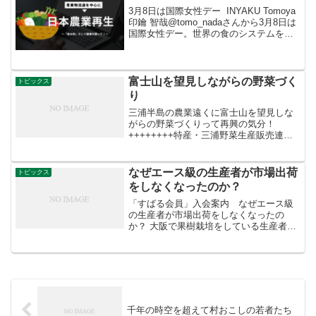
残念ですね。
3月8日は国際女性デー INYAKU Tomoya
印鑰 智哉@tomo_nadaさんから3月8日は
国際女性デー。世界の食のシステムを変
えるその先端を担っている女性たちに敬
意を。そして家父長制を破らなければ今
の日本、本当に何も変わらない。...
富士山を望見しながらの野菜づく
トピックス
り
三浦半島の農業遠くに富士山を望見しな
がらの野菜づくりって再興の気分！
++++++++特産・三浦野菜生産販売連合‏
@MIURARENGO からRT遠くに富士山塩
害対策にもなる寒冷紗本日の三浦は風が
吹いていますが、晴天です。キャベツの
なぜエース級の生産者が市場出荷
トピックス
定植後、...
をしなくなったのか？
「すばる会員」入会案内 なぜエース級
の生産者が市場出荷をしなくなったの
か？ 大阪で果樹栽培をしている生産者が
います。私のフェイスブック友人でかな
りの栽培技術をもった生産者です。 とり
わけ、彼はモモの栽培に力をいれてい
て、微生物を含んだ個性的...
千年の時空を超えて村おこしの若者たち