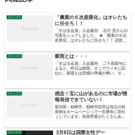
「農業の６次産業化」はオレたち
トピックス
に任せろ！！
「すばる会員」入会案内 吉方 亮さんの
写真をシェアしました。 ★「農業の６次
産業化」はオレたちに任せろ！！ 須賀川
YEG かっぱドックの販売に向けて準備中
♪ 皆さんお待ちしてます(^◇^)
穀雨とは・・・
トピックス
「すばる会員」入会案内 二十四節句に
よると、昨日は穀雨。そこでウィキに訊
ねた。穀雨とは田畑の準備が整い、それ
に合わせて春の雨の降るころ。 穀雨と
は、穀物の成長を助ける雨のことであ
る。『暦便覧』には「春雨降りて百穀を
生化すればなり」と記され...
残念！宝に山があるのに市場が情
トピックス
報発信できていない！
新潟県・柏崎市。柏崎市役所は地元の特
産物をホームページっで一生懸命に宣伝
ｊしています。特産野菜がたくさんある
のですが、残念ながら地元市場がホーム
ページもありません。素晴らしい宝の山
があるのに情報発信ができていません。
3月8日は国際女性デー
トピックス