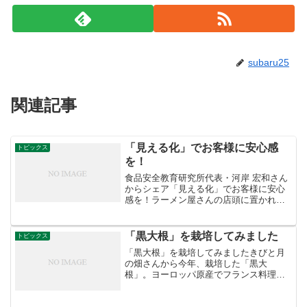
subaru25
関連記事
「見える化」でお客様に安心感
トピックス
を！
食品安全教育研究所代表・河岸 宏和さん
からシェア「見える化」でお客様に安心
感を！ラーメン屋さんの店頭に置かれて
いる小麦粉の袋、原料までの「見える
化」お客様には安心感が伝わると思いま
す。
「黒大根」を栽培してみました
トピックス
「黒大根」を栽培してみましたきびと月
の畑さんから今年、栽培した「黒大
根」。ヨーロッパ原産でフランス料理に
使われます。オリーブオイルでソテーに
すると美味しかったです。種は、昨年に