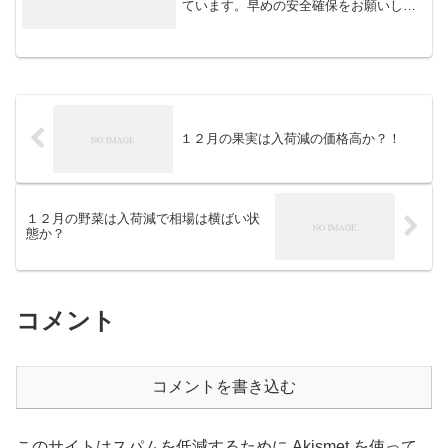
ています。早めの安全確保をお願いしま
す。さて、８月６日は「土用の丑（う
し）の日（二の丑）」。夏土用二回目の
丑の日ということで、「ウナギの資源管
理」についてお話しし...
１２月の果実は入荷減の価格高か？！
１２月の野菜は入荷減で相場は横ばい状
態か？
コメント
コメントを書き込む
このサイトはスパムを低減するために Akismet を使って