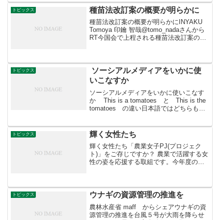
地域の農家から購入した黒大根のヘタを
土に植えて、春に花を咲かせて...
種苗法改訂案の概要が明らかに
トピックス
種苗法改訂案の概要が明らかにINYAKU
Tomoya 印鑰 智哉@tomo_nadaさんから
RT今国会で上程される種苗法改訂案の概
要が明らかになった。種子法廃止以上に
広汎な影響を与える可能性がある。「世
界一、民間企業が活躍しやすい国にす
る...
ソーシアルメディアをいかに使
トピックス
いこなすか
ソーシアルメディアをいかに使いこなす
か This is a tomatoes と This is the
tomatoes の違い日本語ではどちらも同
じで「これはトマトです」となります。
しかし、この定冠詞の「a」と「the」は
厄介です...
輝く女性たち
トピックス
輝く女性たち「農業女子PJ(プロジェク
ト)」をご存じですか？ 農業で活躍する女
性の姿を応援する取組です。今年度のイ
ベントとして、３月８日（木）に「農業
女子PJフォーラム2017」を都道府県会館
（東京都千代田区）で開催。メインイベ
ントは、「農...
ウナギの資源管理の推進を
トピックス
農林水産省 maff からシェアウナギの資
源管理の推進を台風５号が大雨を降らせ