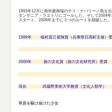
1993年12月に南米最南端のチリ・ナバリーノ島を出
タンザニア・ラエトリにゴールした。そして2004
スタート、2009年までに３つのルートを踏破した。
1999年 植村直己冒険賞（兵庫県日高町主催）
2000年 旅の文化賞（旅の文化研究所）受賞
現在 武蔵野美術大学教授（文化人類学）
草原を駆け抜けた少女