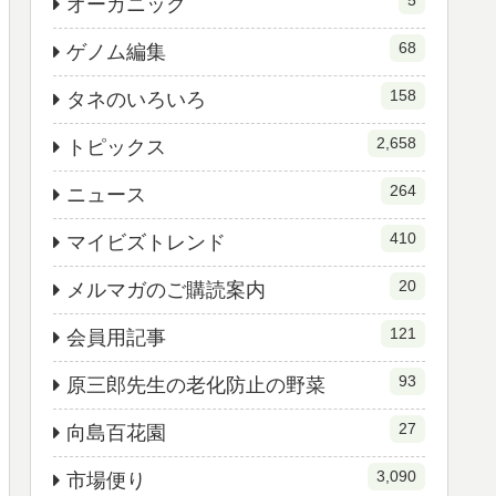
5
オーガニック
68
ゲノム編集
158
タネのいろいろ
2,658
トピックス
264
ニュース
410
マイビズトレンド
20
メルマガのご購読案内
121
会員用記事
93
原三郎先生の老化防止の野菜
27
向島百花園
3,090
市場便り