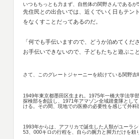
いつもちっとも力まず、自然体の関野さんであるが5
先住民との出合いでは、近くでいく日もテン
をなくすことだってあるのだ。
「何でも手伝いますので、どうか泊めてくだ
お手伝いできないので、子どもたちと遊ぶこ
さて、このグレートジャーニーを続けている関野吉
1949年東京都墨田区生まれ。1975年一橋大学法
探検部を創設し、1971年アマゾン全域踏査隊として
ける。その間、現地での医療の必要性を感じて外科
1993年からは、アフリカで誕生した人類がユーラ
53、000キロの行程を、自らの腕力と脚力だけを