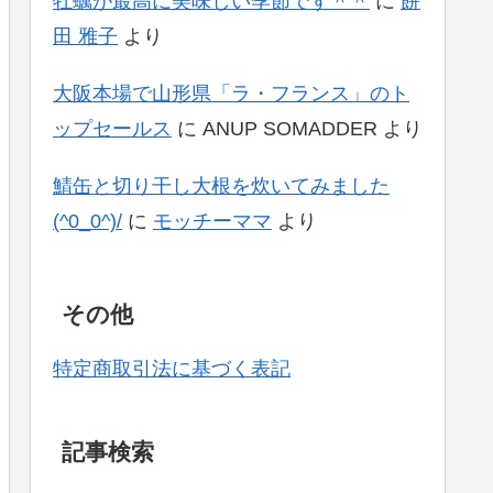
牡蠣が最高に美味しい季節です＾＾
に
餅
田 雅子
より
大阪本場で山形県「ラ・フランス」のト
ップセールス
に
ANUP SOMADDER
より
鯖缶と切り干し大根を炊いてみました
(^0_0^)/
に
モッチーママ
より
その他
特定商取引法に基づく表記
記事検索