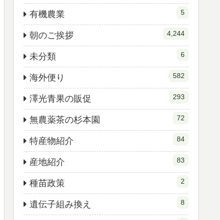
5
有機農業
4,244
朝のご挨拶
6
未分類
582
海外便り
293
澤光青果の販促
72
無農薬茶の杉本園
84
特産物紹介
83
産地紹介
2
種苗政策
8
遺伝子組み換え