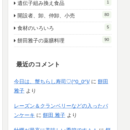
1
遺伝子組み換え食品
80
開設者、卸、仲卸、小売
5
食材のいろいろ
90
餅田雅子の薬膳料理
最近のコメント
今日は、蟹ちらし寿司♡(^0_0^)/
に
餅田
雅子
より
レーズン＆クランベリーなどの入ったパ
ンケーキ
に
餅田 雅子
より