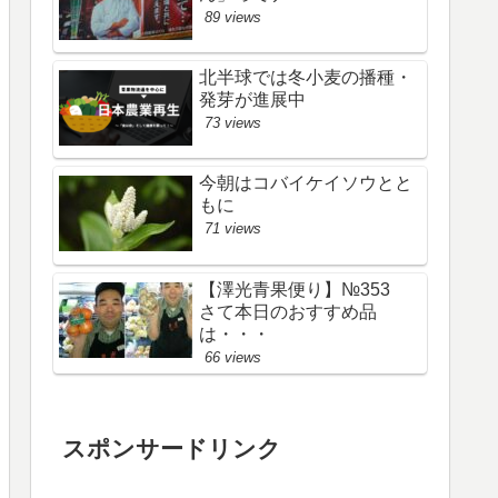
89 views
北半球では冬小麦の播種・
発芽が進展中
73 views
今朝はコバイケイソウとと
もに
71 views
【澤光青果便り】№353
さて本日のおすすめ品
は・・・
66 views
スポンサードリンク