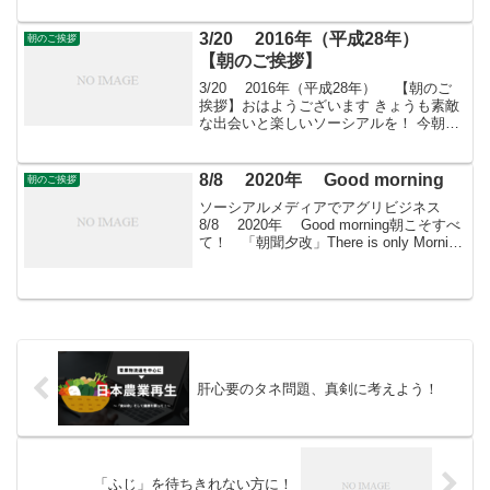
に・・・ ＝＝畑から台所までが守備範囲
＝＝生産はし...
3/20 2016年（平成28年）
朝のご挨拶
【朝のご挨拶】
3/20 2016年（平成28年） 【朝のご
挨拶】おはようございます きょうも素敵
な出会いと楽しいソーシアルを！ 今朝は
アカシアとともに・・・フェイスブック
ページ「日本農業再生」プロをめざす皆
さんのために、年会費制 「すばる会
8/8 2020年 Good morning
朝のご挨拶
員」を運営...
ソーシアルメディアでアグリビジネス
8/8 2020年 Good morning朝こそすべ
て！ 「朝聞夕改」There is only Morning
in all things 8月8日はどんな日ひょうたん
の日全日本愛瓢会が制定 ...
肝心要のタネ問題、真剣に考えよう！
「ふじ」を待ちきれない方に！