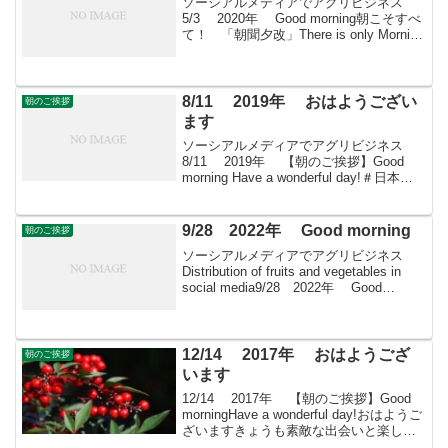
ソーシアルメディアでアグリビジネス
5/3 2020年 Good morning朝こそすべ
て！ 「朝聞夕改」There is only Morning
in all things 5月3日はどんな日憲法記念日
(Constitution M...
8/11 2019年 おはようござい
朝のご挨拶
ます
ソーシアルメディアでアグリビジネス
8/11 2019年 【朝のご挨拶】Good
morning Have a wonderful day!＃日本農
業再生 ＃食品流通 ＃青果物流通 ＃
花き流通 ＃freshproduce ＃produce...
9/28 2022年 Good morning
朝のご挨拶
ソーシアルメディアでアグリビジネス
Distribution of fruits and vegetables in
social media9/28 2022年 Good
morning朝こそすべて！ 「朝聞夕改」
There is onl...
12/14 2017年 おはようござ
朝のご挨拶
います
12/14 2017年 【朝のご挨拶】Good
morningHave a wonderful day!おはようご
ざいますきょうも素敵な出会いと楽しい
ソーシアルを！今朝はナンテンととも