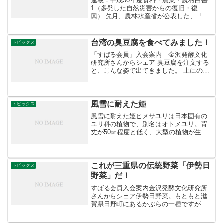
連載：平成30年度食料・農業・農村白書
1（多発した自然災害からの復旧・復
興） 先月、農林水産省が公表した、「平
成30年度食料・農業・農村白書」の内容
をご紹介する「連載：食料・農業・農村
白書」。第1回の今回は、「多発した自然
台湾の臭豆腐を食べてみました！
トピックス
災害からの復旧・復...
「すばる会員」入会案内 金沢発酵文化
研究所さんからシェア 臭豆腐を注文する
と、こんな姿で出てきました。 上にのっ
ているのは白菜キムチ。 でも、いわゆる
唐辛子味のではありません。 値段が４０
台湾元ですから、大体１６０円くらい。
一見すると油揚...
風雪に耐えた姫
トピックス
風雪に耐えた姫ヒメサユリは日本固有の
ユリ科の植物で、別名はオトメユリ。背
丈が50㎝程度と低く、大型の植物が生い
茂る場所では生きられないため、他の植
物が生育しない雪深い厳しい環境に追い
やられるように、東北南部から新潟県の
豪雪地帯の山々にだけ咲...
これが三重県の伝統野菜「伊勢日
トピックス
野菜」だ！
すばる会員入会案内金沢発酵文化研究所
さんからシェア伊勢日野菜。もともと滋
賀県日野町にあるかぶらの一種ですが、
江戸時代に伝播して三重県でも作られて
います。これに近いものが松阪赤菜とい