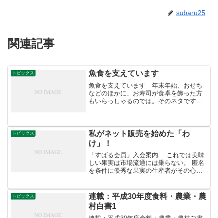
subaru25
関連記事
魚食を支えています
トピックス
魚食を支えています 年末年始、おせち
などのほかに、お寿司が食卓を飾った方
もいらっしゃるのでは。そのネタです
が、天然ものだけでなく、養殖ものも含
まれているのをご存知でしょうか。広報
誌aff（あふ）1月号では、その養殖を特
集。国内外の現状や、魚...
私がネット販売を始めた「わ
トピックス
け」！
「すばる会員」入会案内 これでは美味
しい果実は市場流通には乗らない。 匿名
を条件に優秀な果実の生産者がその心う
ちを語ってくれました。市場は考え直さ
ないといけないだろう。 これは本音です
から、説得力があります。 西洋なし「コ
連載：平成30年度食料・農業・農
トピックス
ミス」 市場の仲...
村白書1