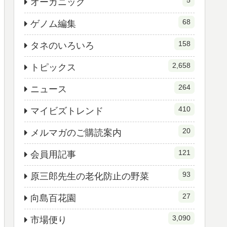
5
オーガニック
68
ゲノム編集
158
タネのいろいろ
2,658
トピックス
264
ニュース
410
マイビズトレンド
20
メルマガのご購読案内
121
会員用記事
93
原三郎先生の老化防止の野菜
27
向島百花園
3,090
市場便り