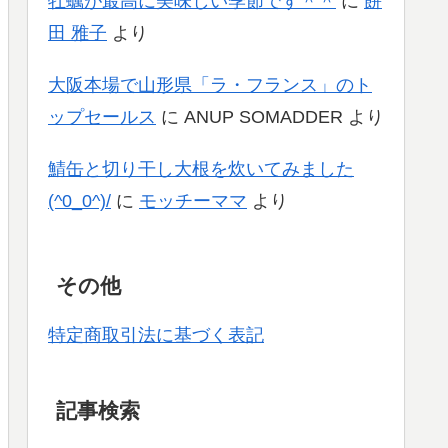
牡蠣が最高に美味しい季節です＾＾
に
餅
田 雅子
より
大阪本場で山形県「ラ・フランス」のト
ップセールス
に
ANUP SOMADDER
より
鯖缶と切り干し大根を炊いてみました
(^0_0^)/
に
モッチーママ
より
その他
特定商取引法に基づく表記
記事検索