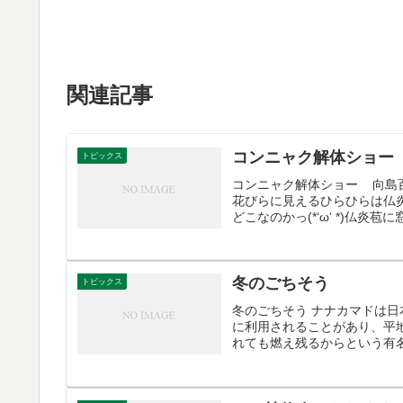
関連記事
コンニャク解体ショー
トピックス
コンニャク解体ショー 向島百花
花びらに見えるひらひらは仏
どこなのかっ(*‘ω‘ *)仏炎苞に
冬のごちそう
トピックス
冬のごちそう ナナカマドは
に利用されることがあり、平
れても燃え残るからという有名