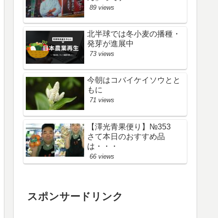
89 views
北半球では冬小麦の播種・
発芽が進展中
73 views
今朝はコバイケイソウとと
もに
71 views
【澤光青果便り】№353
さて本日のおすすめ品
は・・・
66 views
スポンサードリンク