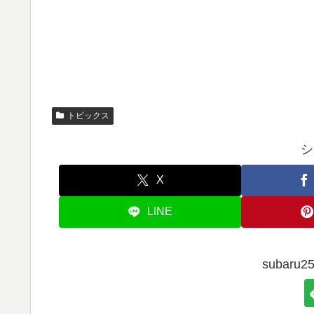
トピックス
シ
X
LINE
subar