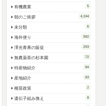
5
有機農業
4,244
朝のご挨拶
6
未分類
582
海外便り
293
澤光青果の販促
72
無農薬茶の杉本園
84
特産物紹介
83
産地紹介
2
種苗政策
8
遺伝子組み換え