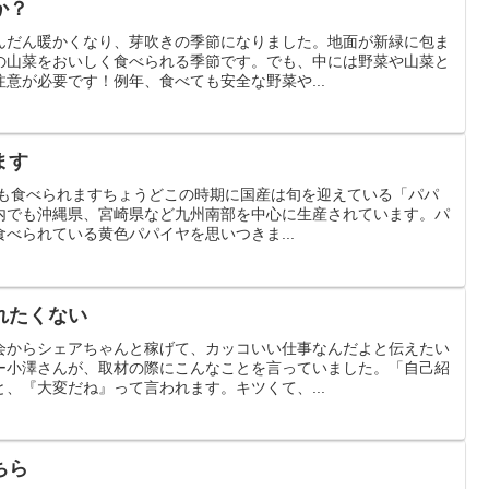
か？
んだん暖かくなり、芽吹きの季節になりました。地面が新緑に包ま
の山菜をおいしく食べられる季節です。でも、中には野菜や山菜と
意が必要です！例年、食べても安全な野菜や...
ます
ノでも食べられますちょうどこの時期に国産は旬を迎えている「パパ
内でも沖縄県、宮崎県など九州南部を中心に生産されています。パ
べられている黄色パパイヤを思いつきま...
れたくない
会からシェアちゃんと稼げて、カッコいい仕事なんだよと伝えたい
ー小澤さんが、取材の際にこんなことを言っていました。「自己紹
、『大変だね』って言われます。キツくて、...
ちら