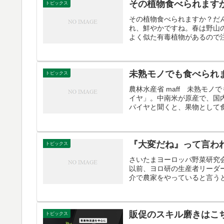
その植物食べられます
トピックス
その植物食べられますか？だ
れ、鮮やかですね。春は野山
よく似た有毒植物があるので注
未熟モノでも食べられ
トピックス
農林水産省 maff 未熟モ
イヤ」。中南米が原産で、国
パイヤと聞くと、果物として食
『大変だね』って言わ
トピックス
さいたまヨーロッパ野菜研究
以前、ヨロ研の生産者リーダ
介で農家をやっていると言うと
販促のスキル磨きはこ
トピックス