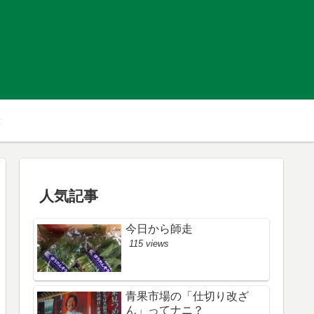
人気記事
今日から師走
115 views
青果市場の「仕切り改ざ
ん」ってナニ？