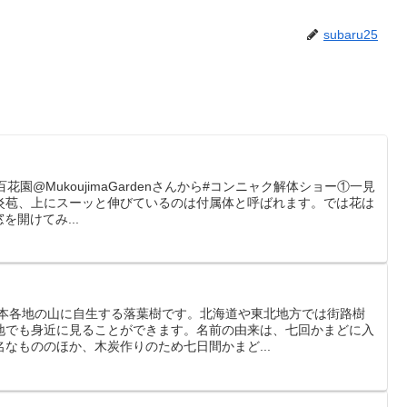
subaru25
園@MukoujimaGardenさんから#コンニャク解体ショー①一見
炎苞、上にスーッと伸びているのは付属体と呼ばれます。では花は
窓を開けてみ...
日本各地の山に自生する落葉樹です。北海道や東北地方では街路樹
地でも身近に見ることができます。名前の由来は、七回かまどに入
なもののほか、木炭作りのため七日間かまど...