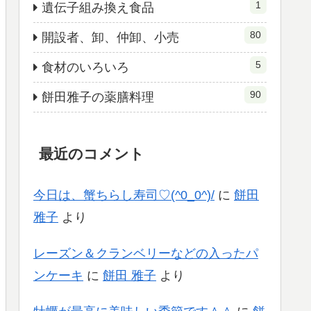
1
遺伝子組み換え食品
80
開設者、卸、仲卸、小売
5
食材のいろいろ
90
餅田雅子の薬膳料理
最近のコメント
今日は、蟹ちらし寿司♡(^0_0^)/
に
餅田
雅子
より
レーズン＆クランベリーなどの入ったパ
ンケーキ
に
餅田 雅子
より