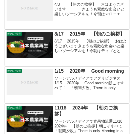
4/3 【朝のご挨拶】 おはようござ
います きょうも素敵な出会いと
楽しいソーシアルを！今朝はマロニエと
ともに・・・「すばる会員」お申し込み
はこちらへ
8/17 2015年 【朝のご挨拶】
朝のご挨拶
8/17 2015年 【朝のご挨拶】 おはよ
うございますきょうも素敵な出会いと楽
しいソーシアルを！今朝はディゴととも
に・・・ フェイスブックページ「日本農
業再生」 ★「すばる会員」のお申し込み
はこちら
1/15 2020年 Good morning
朝のご挨拶
ソーシアルメディアでアグリビジネス
1/15 2020年 Good morning朝こそす
べて！ 「朝聞夕改」There is only
Morning in all things 1月15日はどんな日
小正月7日までの松の内を「大正月」と...
11/18 2024年 【朝のご挨
朝のご挨拶
拶】
ソーシアルメディアで青果物流通11/18
2024年 【朝のご挨拶】朝こそすべて
「朝聞夕改」There is only Morning in all