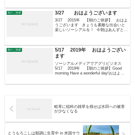
thingsきょうはどんな日土木の日土木学
会、日本土木工業協会などが建設省
（現：国土交...
3/27 おはようございます
朝のご挨拶
3/27 2015年 【朝のご挨拶】 おはよ
うございます きょうも素敵な出会いと
楽しいソーシアルを！ 今朝はあんずとと
もに・・・ フェイスブックページ「日
本農業再生」 ★「すばる会員」のお申し
込みはこちら
5/17 2019年 おはようござい
朝のご挨拶
ます
ソーシアルメディアでアグリビジネス
5/17 2019年 【朝のご挨拶】Good
morning Have a wonderful day!おはよう
ございますきょうも素敵な出会いと楽し
いソーシアルを！今朝はベロニカととも
に・・・＊ オオバ...
畦草に稲科の雑草を残せば水田への被害
が少なくなる
とうもろこしは順調に生育中 in 米国サウ