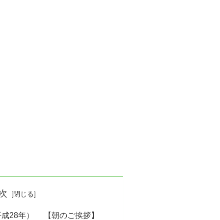
次
年（平成28年） 【朝のご挨拶】