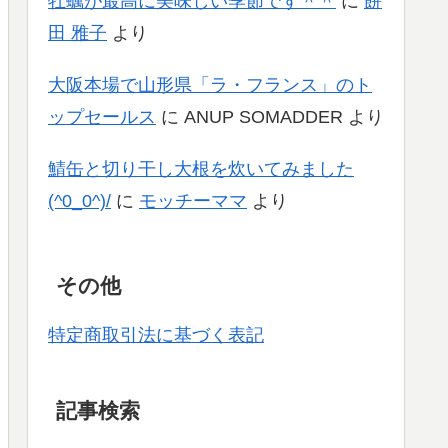
牡蠣が最高に美味しい季節です＾＾
に
餅
田 雅子
より
大阪本場で山形県「ラ・フランス」のト
ップセールス
に
ANUP SOMADDER
より
鯖缶と切り干し大根を炊いてみました
(^0_0^)/
に
モッチーママ
より
その他
特定商取引法に基づく表記
記事検索