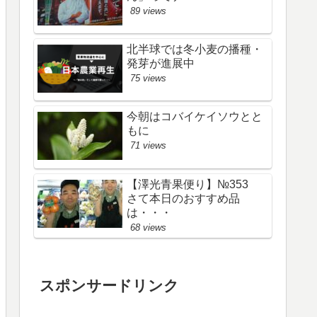
89 views
北半球では冬小麦の播種・
発芽が進展中
75 views
今朝はコバイケイソウとと
もに
71 views
【澤光青果便り】№353
さて本日のおすすめ品
は・・・
68 views
スポンサードリンク