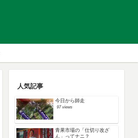
人気記事
今日から師走
97 views
青果市場の「仕切り改ざ
ん」ってナニ？