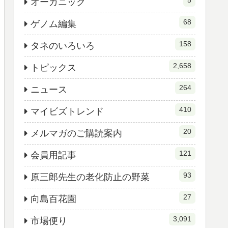
5
オーガニック
68
ゲノム編集
158
タネのいろいろ
2,658
トピックス
264
ニュース
410
マイビズトレンド
20
メルマガのご購読案内
121
会員用記事
93
原三郎先生の老化防止の野菜
27
向島百花園
3,091
市場便り