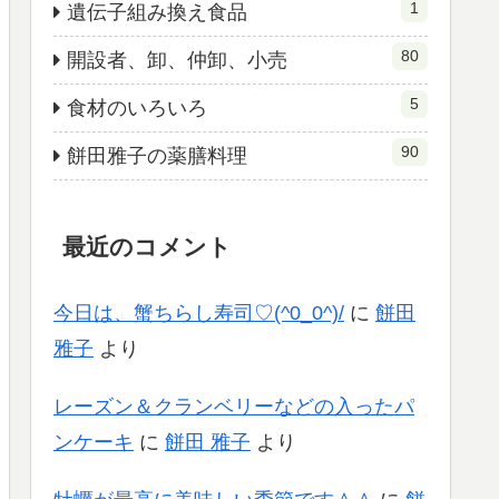
1
遺伝子組み換え食品
80
開設者、卸、仲卸、小売
5
食材のいろいろ
90
餅田雅子の薬膳料理
最近のコメント
今日は、蟹ちらし寿司♡(^0_0^)/
に
餅田
雅子
より
レーズン＆クランベリーなどの入ったパ
ンケーキ
に
餅田 雅子
より