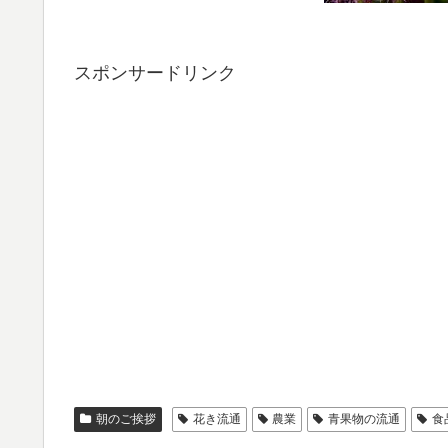
スポンサードリンク
朝のご挨拶
花き流通
農業
青果物の流通
食