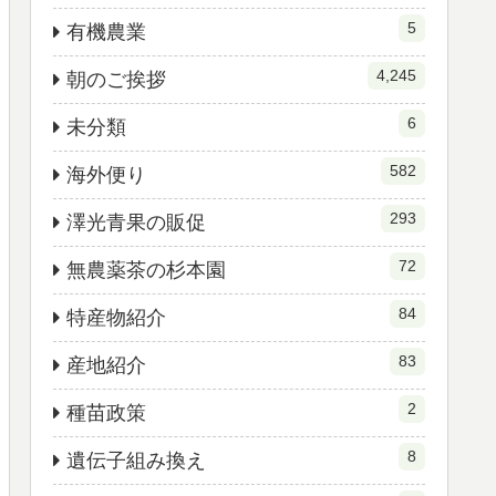
5
有機農業
4,245
朝のご挨拶
6
未分類
582
海外便り
293
澤光青果の販促
72
無農薬茶の杉本園
84
特産物紹介
83
産地紹介
2
種苗政策
8
遺伝子組み換え