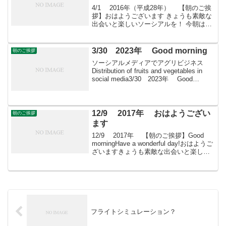
4/1 2016年（平成28年） 【朝のご挨
拶】おはようございます きょうも素敵な
出会いと楽しいソーシアルを！ 今朝はク
ロッカスとともに・・・フェイスブック
ページ「日本農業再生」プロをめざす皆
さんのために、年会費制 「すばる会
3/30 2023年 Good morning
朝のご挨拶
員」を運営...
ソーシアルメディアでアグリビジネス
Distribution of fruits and vegetables in
social media3/30 2023年 Good
morning 朝こそすべて！ 「朝聞夕改」
There is on...
12/9 2017年 おはようござい
朝のご挨拶
ます
12/9 2017年 【朝のご挨拶】Good
morningHave a wonderful day!おはようご
ざいますきょうも素敵な出会いと楽しい
ソーシアルを！今朝はカンガルーポーと
ともに・・・
フライトシミュレーション？