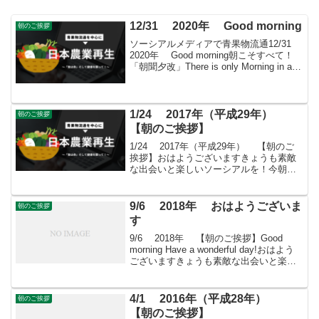
12/31 2020年 Good morning
朝のご挨拶
ソーシアルメディアで青果物流通12/31
2020年 Good morning朝こそすべて！
「朝聞夕改」There is only Morning in all
things 12月31日はどんな日除夜大晦日の
夜のこと。 「すば...
1/24 2017年（平成29年）
朝のご挨拶
【朝のご挨拶】
1/24 2017年（平成29年） 【朝のご
挨拶】おはようございますきょうも素敵
な出会いと楽しいソーシアルを！今朝は
ヒヤシンスとともに・・・フェイスブッ
クページ「日本農業再生」プロをめざす
皆さんのために、年会費制 「すばる会
9/6 2018年 おはようございま
朝のご挨拶
員」を運営し...
す
9/6 2018年 【朝のご挨拶】Good
morning Have a wonderful day!おはよう
ございますきょうも素敵な出会いと楽し
いソーシアルを！今朝はツリガネヤナギ
とともに・・・＊ オオバコ科。 イワブ
クロ属（ペンステ...
4/1 2016年（平成28年）
朝のご挨拶
【朝のご挨拶】