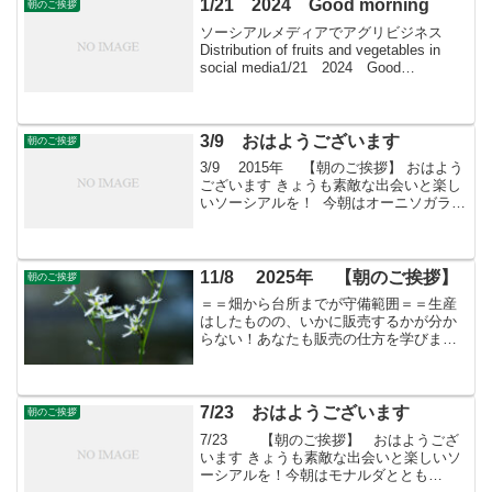
1/21 2024 Good morning
朝のご挨拶
ソーシアルメディアでアグリビジネス
Distribution of fruits and vegetables in
social media1/21 2024 Good
morning 朝こそすべて！ 「朝聞夕改」
There is only...
3/9 おはようございます
朝のご挨拶
3/9 2015年 【朝のご挨拶】 おはよう
ございます きょうも素敵な出会いと楽し
いソーシアルを！ 今朝はオーニソガラム
とともに・・・ フェイスブックペー
ジ「日本農業再生」★「すばる会員」の
お申し込みはこちら
11/8 2025年 【朝のご挨拶】
朝のご挨拶
＝＝畑から台所までが守備範囲＝＝生産
はしたものの、いかに販売するかが分か
らない！あなたも販売の仕方を学びませ
んか？すばる会員（年会費：24000円）対
象に販売をサポート
7/23 おはようございます
朝のご挨拶
7/23 【朝のご挨拶】 おはようござ
います きょうも素敵な出会いと楽しいソ
ーシアルを！今朝はモナルダととも