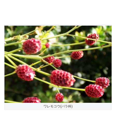
ワレモコウ(バラ科)