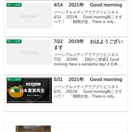
4/14 2021年 Good morning
朝のご挨拶
ソーシアルメディアでアグリビジネス
4/14 2021年 Good morning朝こそす
べて！ 「朝聞夕改」There is only
Morning in all things 4月14日はどんな日
オレンジデー 愛媛県の柑橘類生産農家...
7/22 2019年 おはようござい
朝のご挨拶
ます
ソーシアルメディアでアグリビジネス
7/22 2019年 【朝のご挨拶】Good
morning Have a wonderful day!＃日本農
業再生 ＃食品流通 ＃青果物流通 ＃
花き流通 ＃freshproduce ＃produce...
5/31 2021年 Good morning
朝のご挨拶
ソーシアルメディアでアグリビジネス
5/31 2021年 Good morning朝こそす
べて！ 「朝聞夕改」There is only
Morning in all things 5月31日はどんな
日 (旧)郵政省設置記念日1949年...