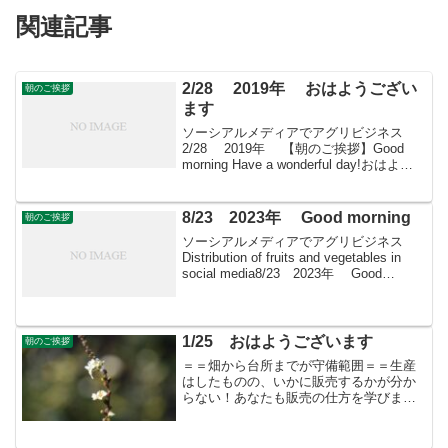
関連記事
2/28 2019年 おはようござい
朝のご挨拶
ます
ソーシアルメディアでアグリビジネス
2/28 2019年 【朝のご挨拶】Good
morning Have a wonderful day!おはよう
ございますきょうも素敵な出会いと楽し
いソーシアルを！今朝はロウバイととも
に・・・＊ クスノ...
8/23 2023年 Good morning
朝のご挨拶
ソーシアルメディアでアグリビジネス
Distribution of fruits and vegetables in
social media8/23 2023年 Good
morning 朝こそすべて！ 「朝聞夕改」
There is on...
1/25 おはようございます
朝のご挨拶
＝＝畑から台所までが守備範囲＝＝生産
はしたものの、いかに販売するかが分か
らない！あなたも販売の仕方を学びませ
んか？すばる会員（年会費：24000円）対
象に販売をサポート