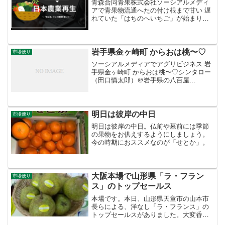
青森合同青果株式会社ソーシアルメディ
アで青果物流通へたの付け根まで甘い 遅
れていた「はちのへいちご」が始まりま
した。今季は定植が遅れたため平年より1
か月遅れでの初入荷。品種のラインナッ
プは画像の紅ほっぺをはじめ、とちおと
め、さちのか。味の良...
岩手県金ヶ崎町 からおは桃〜♡
市場便り
ソーシアルメディアでアグリビジネス 岩
手県金ヶ崎町 からおは桃〜♡シンタロー
（田口慎太郎）＠岩手県の八百屋‏
@shinta_taguchiさんからRT山梨県産の
「#桃」 の入荷が始まりましたよ〜♫一言
に桃といってもいろんな品種・産地の桃
が...
明日は彼岸の中日
市場便り
明日は彼岸の中日。仏前や墓前には季節
の果物をお供えするようにしましょう。
今の時期におススメなのが「せとか」。
大阪本場で山形県「ラ・フラン
市場便り
ス」のトップセールス
本場です。本日、山形県天童市の山本市
長らによる、洋なし「ラ・フランス」の
トップセールスがありました。大変香り
が良く、食べると濃厚な甘みと滑らかな