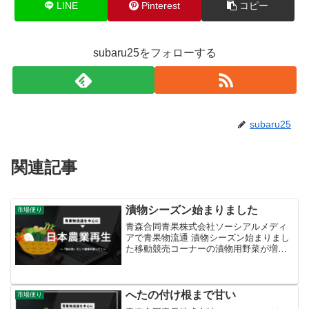
LINE
Pinterest
コピー
subaru25をフォローする
subaru25
関連記事
漬物シーズン始まりました
市場便り
青森合同青果株式会社ソーシアルメディ
アで青果物流通 漬物シーズン始まりまし
た移動競売コーナーの漬物用野菜が増え
てきました。ポリ袋などの簡易容器で出
荷され、大容量のまま店頭に並びます。
青森でも年々家庭で漬ける方が減り、ポ
リ袋販売の需要も減る一...
へたの付け根まで甘い
市場便り