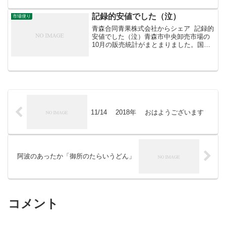
舌触りを感じます。
記録的安値でした（泣）
市場便り
青森合同青果株式会社からシェア 記録的
安値でした（泣）青森市中央卸売市場の
10月の販売統計がまとまりました。国が
定める「指定野菜」14品目の平均卸売価
格の対平年指数は前月より8％ダウンの
69％。記録的な安値でした。品目別の平
年対比は次の通...
11/14 2018年 おはようございます
阿波のあったか「御所のたらいうどん」
コメント