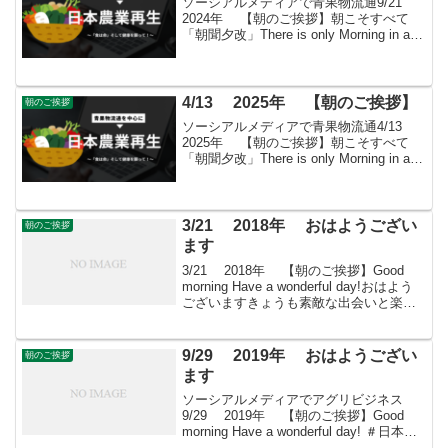
ソーシアルメディアで青果物流通9/21
2024年 【朝のご挨拶】朝こそすべて
「朝聞夕改」There is only Morning in all
thingsきょうはどんな日社日「社日（しゃ
にち）」は、「雑節」の一つで、生まれ
た土地の...
4/13 2025年 【朝のご挨拶】
朝のご挨拶
ソーシアルメディアで青果物流通4/13
2025年 【朝のご挨拶】朝こそすべて
「朝聞夕改」There is only Morning in all
things きょうはどんな日水産デー1933年
（昭和8年）に一般社団法人・大日本水産
会...
3/21 2018年 おはようござい
朝のご挨拶
ます
3/21 2018年 【朝のご挨拶】Good
morning Have a wonderful day!おはよう
ございますきょうも素敵な出会いと楽し
いソーシアルを！今朝はチューリップと
ともに・・・
9/29 2019年 おはようござい
朝のご挨拶
ます
ソーシアルメディアでアグリビジネス
9/29 2019年 【朝のご挨拶】Good
morning Have a wonderful day! ＃日本農
業再生 ＃食品流通 ＃青果物流通 ＃