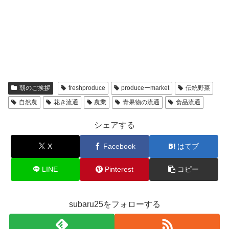
朝のご挨拶
freshproduce
produceーmarket
伝統野菜
自然農
花き流通
農業
青果物の流通
食品流通
シェアする
X
Facebook
はてブ
LINE
Pinterest
コピー
subaru25をフォローする