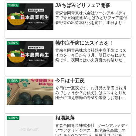
JAちばみどりフェア開催
市場便り
青森合同青果株式会社ソーシアルメディ
アで青果物流通JAちばみどりフェア開催
春野菜の出荷本格化を前に、本日より青
森県民生協つくだ店において「千葉から
春をお届け」をコンセプトにJAちばみど
りフェアを開催します。営農センター旭
からは、きゅうりとミ...
熱中症予防にはスイカを！
市場便り
青森合同青果株式会社熱中症予防にはス
イカを！今日から８月。明日からねぶた
祭です。夜間とはいえ真夏のお祭りだけ
に、跳ねる人も見る人もしっかりと熱中
症の対策をして参加しましょう。熱中症
予防に強くおススメしたいのが塩をふっ
たスイカ。89.6％が水...
今日は十五夜
市場便り
今日は十五夜です。お月見の準備はお済
みでしょうか？お供えにはススキと月見
団子に加え季節の野菜や果物もお忘れな
く。
相場急落
市場便り
青森合同青果株式会社 ソーシアルメディ
アでアグリビジネス 相場急落高騰して
いたキャベツですが、連休明けとともに