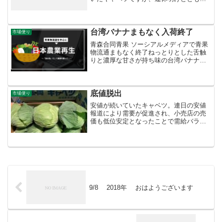
相場が急落しています。高値疲れと主産
地の千葉県産が一気に増量したため。画
像は今が旬のグリーンボール、キャベツ
の仲間で葉は肉厚...
台湾バナナまもなく入荷終了
市場便り
青森合同青果 ソーシアルメディアで青果
物流通まもなく終了ねっとりとした舌触
りと濃厚な甘さが持ち味の台湾バナナ。
まもなく今シーズンの入荷は終了となり
ます。昭和40年代前半までは輸入バナナ
のうち台湾産がトップシェアでした。子
どものころを懐かしむ...
底値脱出
市場便り
安値が続いていたキャベツ。連日の安値
報道により需要が促進され、小売店の売
価も低位安定となったことで需給バラン
スが釣り合ってきました。
9/8 2018年 おはようございます