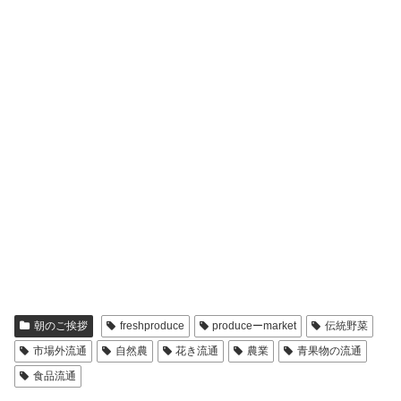
朝のご挨拶
freshproduce
produceーmarket
伝統野菜
市場外流通
自然農
花き流通
農業
青果物の流通
食品流通