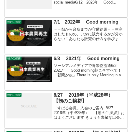
social media6/12 2023年 Good
morning 朝こそすべて！ 「朝聞夕改」
There is on...
7/1 2022年 Good morning
朝のご挨拶
＝＝畑から台所までが守備範囲＝＝生産
はしたものの、いかに販売するかが分か
らない！あなたも販売の仕方を学びませ
んか？すばる会員（年会費：24000円）対
象に販売をサポート
6/3 2021年 Good morning
朝のご挨拶
ソーシアルメディアで青果物流通6/3
2021年 Good morning朝こそすべて！
「朝聞夕改」There is only Morning in all
things 6月3日はどんな日測量の日 建
設省(現在の国土交通省)、...
8/27 2016年（平成28年）
朝のご挨拶
【朝のご挨拶】
「すばる会員」入会のご案内 8/27
2016年（平成28年） 【朝のご挨拶】お
はようございます きょうも素敵な出会い
と楽しいソーシアルを！ 今朝はタンジー
とともに・・・フェイスブックページ
「日本農業再生」プロをめざす皆さんの