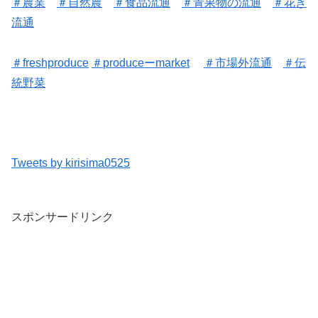
＃
農業
＃
自然農
＃
食品流通
＃
青果物の流通
＃花き
流通
＃freshproduce
＃
produceーmarket
＃
市場外流通
＃
伝
統野菜
Tweets by kirisima0525
スポンサードリンク