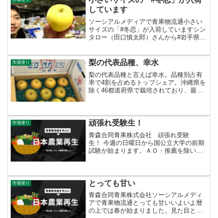
しています
ソーシアルメディアで青果物流通小さい
サイズの「#冬恋」が入荷していますシン
タロー（田口慎太郎）さんから#岩手県
#金ヶ崎町 からおは恋〜♡小さいサイズ
の「#冬恋」が入荷していますよ〜。私も
知らなかったんですが、小さくても厳し
梨の代表品種、幸水
市場便り
い選果基準を満た...
梨の代表品種と言えば幸水。品種別占有
率で4割を占めるトップシェア。沖縄県を
除く46都道府県で栽培されており、最も
ポピュラーな梨と言えます。
頑張れ受験生！
市場便り
青森合同青果株式会社 頑張れ受験
生！ 今週の日曜日から国公立大学の前期
試験が始まります。ＡＯ・推薦を除いた
一般入試の募集人員の８割が前期に集
中。受験機会複数化と言われますが、実
質的には前期試験が国公立大入試の天王
山。受験に縁起の良い「い...
とっても甘い
市場便り
青森合同青果株式会社ソーシアルメディ
アで青果物流通とっても甘いいよいよ暦
の上では春が始まりました。見た目と味