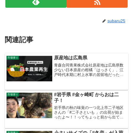
subaru25
関連記事
原産地は広島県
市場便り
青森合同青果株式会社原産地は広島県数
少ない日本原産の柑橘「はっさく」、江
戸時代末期に村上水軍の居留地だった広
島県因島のお寺の境内で発見されまし
た。南方や大陸から渡来したさまざまな
柑橘類が自然交配したのではないかと言
われています。しまなみ海道...
#岩手県 #金ヶ崎町 からおは二
市場便り
子！
岩手県の秋の味覚の一つ北上市二子地区
さんの「#二子さといも 」の出荷が始ま
ったよ〜！！ってちょっと前から出てる
じゃんと思われるかもしれませんが、農
協(JA)選果の「二子さといも」は今日か
らスタートなんですよ〜。
小さいサイズの「#冬恋」が入荷
市場便り