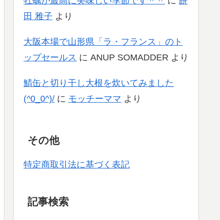
牡蠣が最高に美味しい季節です＾＾
に
餅
田 雅子
より
大阪本場で山形県「ラ・フランス」のト
ップセールス
に
ANUP SOMADDER
より
鯖缶と切り干し大根を炊いてみました
(^0_0^)/
に
モッチーママ
より
その他
特定商取引法に基づく表記
記事検索