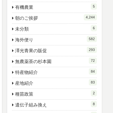
5
有機農業
4,244
朝のご挨拶
6
未分類
582
海外便り
293
澤光青果の販促
72
無農薬茶の杉本園
84
特産物紹介
83
産地紹介
2
種苗政策
8
遺伝子組み換え