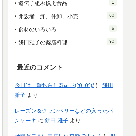
1
遺伝子組み換え食品
80
開設者、卸、仲卸、小売
5
食材のいろいろ
90
餅田雅子の薬膳料理
最近のコメント
今日は、蟹ちらし寿司♡(^0_0^)/
に
餅田
雅子
より
レーズン＆クランベリーなどの入ったパ
ンケーキ
に
餅田 雅子
より