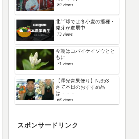
89 views
北半球では冬小麦の播種・
発芽が進展中
73 views
今朝はコバイケイソウとと
もに
71 views
【澤光青果便り】№353
さて本日のおすすめ品
は・・・
66 views
スポンサードリンク