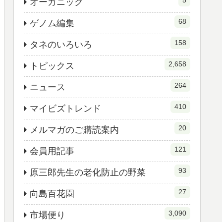
5
オーガニック
68
ゲノム編集
158
タネのいろいろ
2,658
トピックス
264
ニュース
410
マイビズトレンド
20
メルマガのご購読案内
121
会員用記事
93
原三郎先生の老化防止の野菜
27
向島百花園
3,090
市場便り