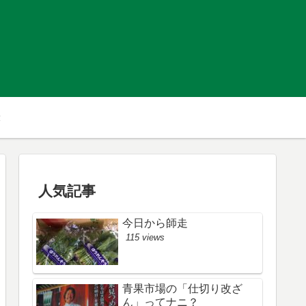
人気記事
今日から師走
115 views
青果市場の「仕切り改ざ
ん」ってナニ？