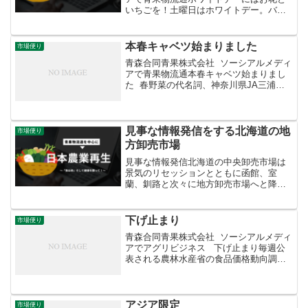
いちごを！土曜日はホワイトデー。バレ
ンタインデーにチョコをもらった方は必
ずお返しをしましょうね。農林水産省で
はコロナ騒動で需要が急激に落ち込んで
本春キャベツ始まりました
市場便り
いる切り花を勧めています...
青森合同青果株式会社 ソーシアルメディ
アで青果物流通本春キャベツ始まりまし
た 春野菜の代名詞、神奈川県JA三浦市
の「春キャベツ」が始まりました。これ
まで出回っていた中間系の「早春キャベ
ツ」と区別するため、青果業界では「本
春（ほんぱる）」...
見事な情報発信をする北海道の地
市場便り
方卸売市場
見事な情報発信北海道の中央卸売市場は
景気のリセッションとともに函館、室
蘭、釧路と次々に地方卸売市場へと降格
していきました。中央卸売市場としては
札幌だけが残っています。一方、帯広は
もともと地方卸売市場でしたが、この市
下げ止まり
市場便り
場食堂ふじ膳の活躍ぶりは見...
青森合同青果株式会社 ソーシアルメディ
アでアグリビジネス 下げ止まり毎週公
表される農林水産省の食品価格動向調
査。低迷が続いていた野菜の価格はよう
やく下げ止まったようです。毎週じりじ
りと値を下げていたキャベツも、前週比
101％と横ばいに...
アジア限定
市場便り