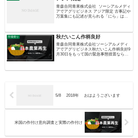
青森合同青果株式会社 ソーシアルメディ
アでアグリビジネス アジア限定 古事記や
万葉集にも記述が見られる「にら」は、
我が国で古くから親しまれている野菜の
ひとつ。中国や東南アジアでも栽培され
ていますが、欧米では食べる習慣がない
ようです。一年中...
秋だいこん作柄良好
市場便り
青森合同青果株式会社ソーシアルメディ
アでアグリビジネス秋だいこん作柄良好9
月30日をもって国の緊急事態措置ならび
に重点措置が終了、同日、青森県緊急対
策パッケージも終了しました。行動制限
は段階的に緩和され、恐る恐るではあり
ますが以前の日常を取...
5/8 2018年 おはようございます
米国の作付け意向調査と実際の作付け