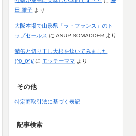
牡蠣が最高に美味しい季節です＾＾
に
餅
田 雅子
より
大阪本場で山形県「ラ・フランス」のト
ップセールス
に
ANUP SOMADDER
より
鯖缶と切り干し大根を炊いてみました
(^0_0^)/
に
モッチーママ
より
その他
特定商取引法に基づく表記
記事検索