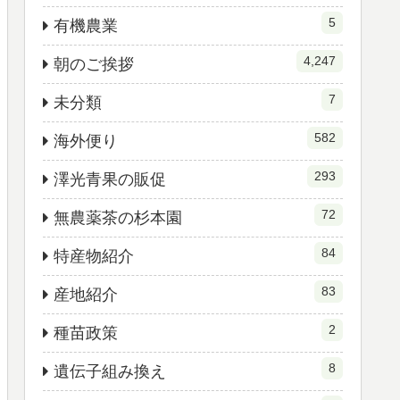
5
有機農業
4,247
朝のご挨拶
7
未分類
582
海外便り
293
澤光青果の販促
72
無農薬茶の杉本園
84
特産物紹介
83
産地紹介
2
種苗政策
8
遺伝子組み換え