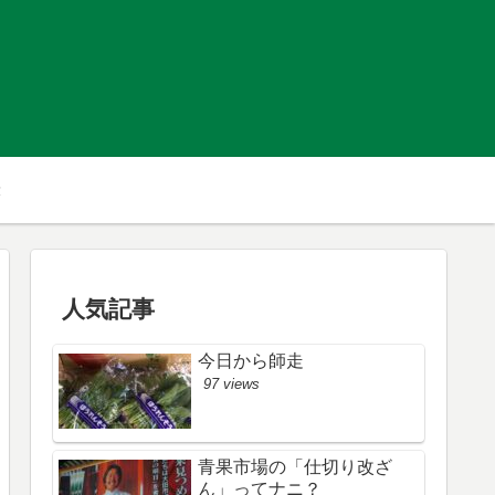
人気記事
今日から師走
97 views
青果市場の「仕切り改ざ
ん」ってナニ？