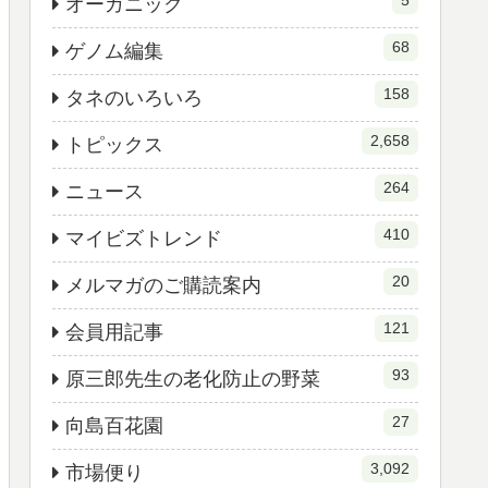
5
オーガニック
68
ゲノム編集
158
タネのいろいろ
2,658
トピックス
264
ニュース
410
マイビズトレンド
20
メルマガのご購読案内
121
会員用記事
93
原三郎先生の老化防止の野菜
27
向島百花園
3,092
市場便り