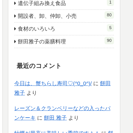
1
遺伝子組み換え食品
80
開設者、卸、仲卸、小売
5
食材のいろいろ
90
餅田雅子の薬膳料理
最近のコメント
今日は、蟹ちらし寿司♡(^0_0^)/
に
餅田
雅子
より
レーズン＆クランベリーなどの入ったパ
ンケーキ
に
餅田 雅子
より