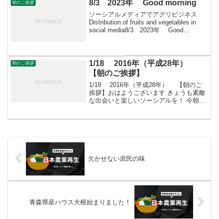
はとともに・・・...
8/3 2023年 Good morning
朝のご挨拶
ソーシアルメディアでアグリビジネス
Distribution of fruits and vegetables in
social media8/3 2023年 Good
morning 朝こそすべて！ 「朝聞夕改」
There is onl...
1/18 2016年（平成28年）
朝のご挨拶
【朝のご挨拶】
1/18 2016年（平成28年） 【朝のご
挨拶】おはようございます きょうも素敵
な出会いと楽しいソーシアルを！ 今朝は
スイセンとともに・・・フェイスブック
ページ「日本農業再生」プロをめざす皆
さんのために、年会費制 「すばる会
員」を運営...
欠かせない庶民の味
青森県産ハウス大根始まりました！