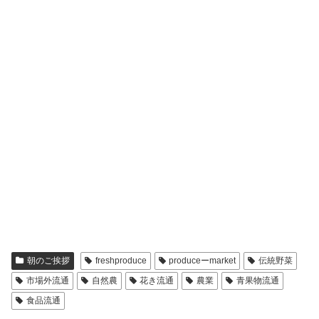
朝のご挨拶
freshproduce
produceーmarket
伝統野菜
市場外流通
自然農
花き流通
農業
青果物流通
食品流通