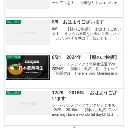
ーシアルを！ 今朝はリトルエンジェル
とともに・・・ フェイスブックページ
「日本農業再生」★「すばる会員」のお
申し込みはこちら
8/8 おはようございます
朝のご挨拶
8/8 【朝のご挨拶】 おはようござい
ます きょうも素敵な出会いと楽しいソ
ーシアルを！今朝は千日紅ととも
に・・・「すばる会員」お申し込みはこ
ちらへ
8/24 2024年 【朝のご挨拶】
朝のご挨拶
ソーシアルメディアで青果物流通8/24
2024年 【朝のご挨拶】 朝こそすべて
「朝聞夕改」There is only Morning in all
thingsきょうはどんな日愛酒の日この日は
酒をこよなく愛した歌人・若山牧水、
(188...
12/29 2018年 おはようござ
朝のご挨拶
います
ソーシアルメディアでアグリビジネス
12/29 2018年 【朝のご挨拶】Good
morning Have a wonderful day!おはよう
ございますきょうも素敵な出会いと楽し
いソーシアルを！今朝はヒイラギモチと