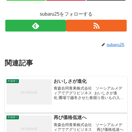
subaru25をフォローする
subaru25
関連記事
おいしさが進化
市場便り
青森合同青果株式会社 ソーシアルメデ
ィアでアグリビジネス おいしさが進
化 圃場で越冬させた春掘り長いもの入荷
が始まりました。半年、土の下で収穫を
待つ間にデンプン質の糖化が進んで水分
が失われ、ねっとりと甘くコクのある長
いもになります。秋...
再び価格低迷へ
市場便り
青森合同青果株式会社 ソーシアルメデ
ィアでアグリビジネス 再び価格低迷へ