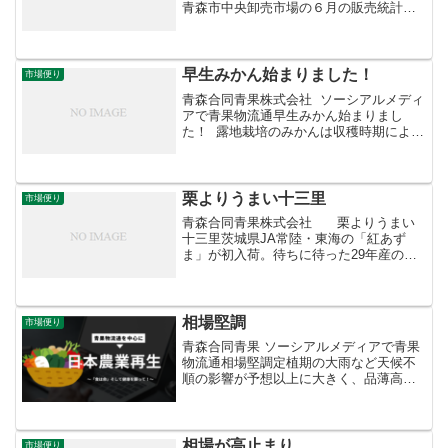
青森市中央卸売市場の６月の販売統計が
まとまりました。国が定める指定野菜14
品目の平均卸売価格の対平年（直近４か
年の平均）指数は、前月より6ポイントダ
ウンし88...
早生みかん始まりました！
市場便り
青森合同青果株式会社 ソーシアルメディ
アで青果物流通早生みかん始まりまし
た！ 露地栽培のみかんは収穫時期によっ
て４つのカテゴリーに分けることができ
ます。食感や食味も大きく異なりますの
で意識してみてください。11月からスタ
ートするのが早生...
栗よりうまい十三里
市場便り
青森合同青果株式会社 栗よりうまい
十三里茨城県JA常陸・東海の「紅あず
ま」が初入荷。待ちに待った29年産の新
物です。最近流行りのねっとりした粘質
系ではなく、昔ながらのホクホクした紛
質系。青森では根強い人気があります。
喉つまりしないよう...
相場堅調
市場便り
青森合同青果 ソーシアルメディアで青果
物流通相場堅調定植期の大雨など天候不
順の影響が予想以上に大きく、品薄高が
続いている静岡県産の新玉ねぎ。出荷ペ
ースが上がってきたものの、春商材とし
ての引き合い強く相場は強もちあい。
相場が高止まり
市場便り