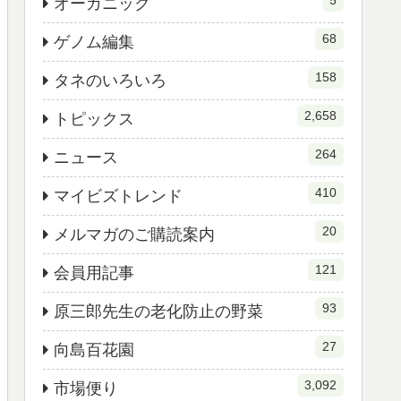
5
オーガニック
68
ゲノム編集
158
タネのいろいろ
2,658
トピックス
264
ニュース
410
マイビズトレンド
20
メルマガのご購読案内
121
会員用記事
93
原三郎先生の老化防止の野菜
27
向島百花園
3,092
市場便り