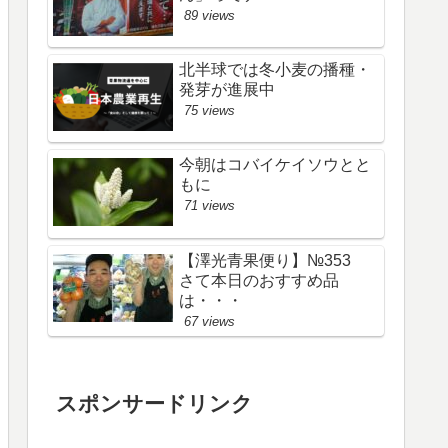
89 views
北半球では冬小麦の播種・
発芽が進展中
75 views
今朝はコバイケイソウとと
もに
71 views
【澤光青果便り】№353
さて本日のおすすめ品
は・・・
67 views
スポンサードリンク