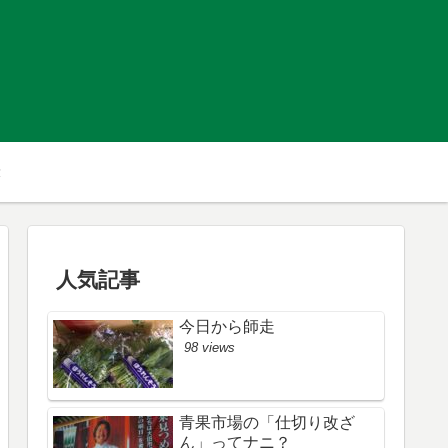
人気記事
今日から師走
98 views
青果市場の「仕切り改ざ
ん」ってナニ？