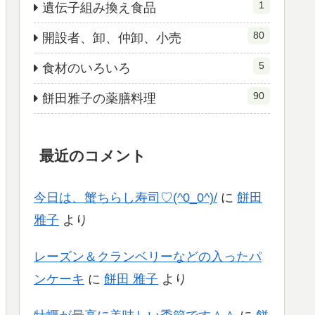
1
遺伝子組み換え食品
80
開設者、卸、仲卸、小売
5
食材のいろいろ
90
餅田雅子の薬膳料理
最近のコメント
今日は、蟹ちらし寿司♡(^0_0^)/
に
餅田
雅子
より
レーズン＆クランベリーなどの入ったパ
ンケーキ
に
餅田 雅子
より