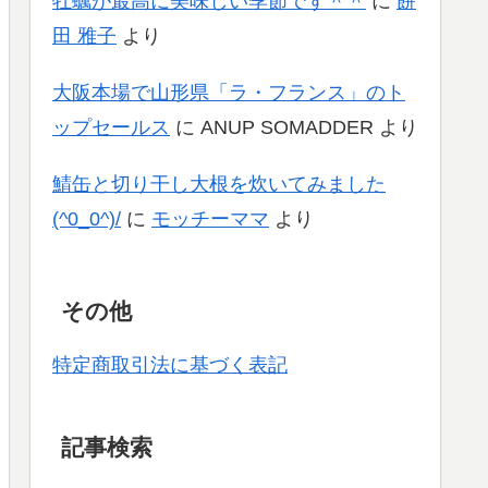
牡蠣が最高に美味しい季節です＾＾
に
餅
田 雅子
より
大阪本場で山形県「ラ・フランス」のト
ップセールス
に
ANUP SOMADDER
より
鯖缶と切り干し大根を炊いてみました
(^0_0^)/
に
モッチーママ
より
その他
特定商取引法に基づく表記
記事検索