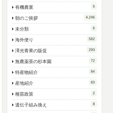
5
有機農業
4,246
朝のご挨拶
6
未分類
582
海外便り
293
澤光青果の販促
72
無農薬茶の杉本園
84
特産物紹介
83
産地紹介
2
種苗政策
8
遺伝子組み換え