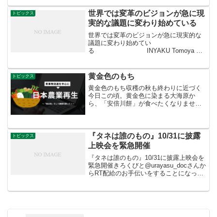
込みで、今年も油断できません。熱中症
の予防策はいろいろとありま...
世界では変革のビジョンが急に現
トピックス
実的な議題に変わり始めている
世界では変革のビジョンが急に現実的な
議題に変わり始めてい
る INYAKU Tomoya 印
鑰 智哉@tomo_nadaさんからRT世界では
トータルな変革を求める政策がコロナを
受けて、さらに...
黄金色のもち
トピックス
黄金色のもち収穫の秋も終わりに近づく
今日この頃。黄金色に染まる大海原か
ら、「安倍川餅」が食べたくなりません
か。「安倍川餅」は、つきたての餅にき
な粉と白砂糖を混ぜ合わせた黄金色の粉
をまぶした静岡の名物。 名前にある
「安倍川」は、静岡県を流れる...
『タネは誰のもの』10/31に披露
トピックス
上映会を緊急開催
『タネは誰のもの』10/31に披露上映会を
緊急開催きろくびと@urayasu_docさんか
らRT配給のお手伝いをすることになった
『タネは誰のもの』。農をテーマに撮り
続けている原村政樹監督の最新作。今月
下旬からの臨時国会で、春に審議見送り
とな...