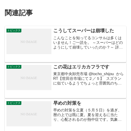
関連記事
こうしてスーパーは崩壊した
トピックス
こんなことを知ってるコンサルは多くは
いません！ご一読を。 ～スーパーはどの
ようにして崩壊していったのか？～ 詳細
はこちら
この花はエリカカフラです
トピックス
東京都中央卸売市場 @tocho_shijou から
RT【世田谷市場にて２／５】 スズラン
に似ているようでちょっと雰囲気のちが
う「エリカカフラ」というお花をみつけ
ました！５、６mmの小さなお花が、たく
さんぶら下がって咲いています。ツツ
ジ...
早めの対策を
トピックス
早めの対策を立夏（５月５日）を過ぎ、
暦の上では既に夏。夏を迎えるに当た
り、心配されるのが熱中症です。気象庁
の予報によると、全国的に暖かい空気に
覆われやすく、５～７月の気温は高い見