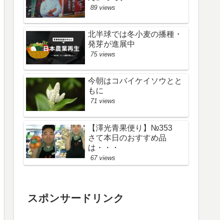
89 views
北半球では冬小麦の播種・
発芽が進展中
75 views
今朝はコバイケイソウとと
もに
71 views
【澤光青果便り】№353
さて本日のおすすめ品
は・・・
67 views
スポンサードリンク