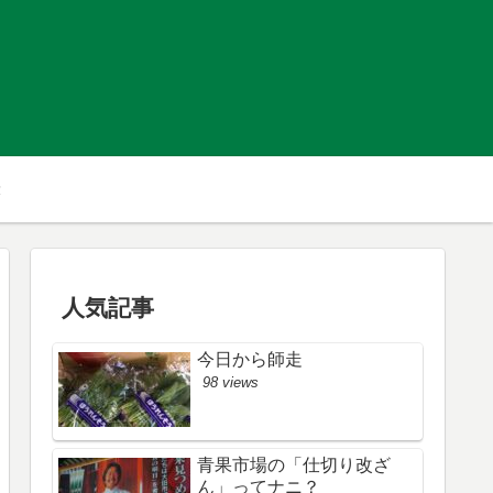
人気記事
今日から師走
98 views
青果市場の「仕切り改ざ
ん」ってナニ？