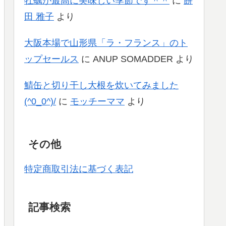
牡蠣が最高に美味しい季節です＾＾
に
餅
田 雅子
より
大阪本場で山形県「ラ・フランス」のト
ップセールス
に
ANUP SOMADDER
より
鯖缶と切り干し大根を炊いてみました
(^0_0^)/
に
モッチーママ
より
その他
特定商取引法に基づく表記
記事検索