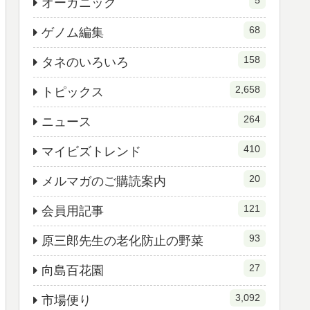
5
オーガニック
68
ゲノム編集
158
タネのいろいろ
2,658
トピックス
264
ニュース
410
マイビズトレンド
20
メルマガのご購読案内
121
会員用記事
93
原三郎先生の老化防止の野菜
27
向島百花園
3,092
市場便り