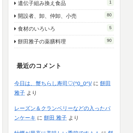
1
遺伝子組み換え食品
80
開設者、卸、仲卸、小売
5
食材のいろいろ
90
餅田雅子の薬膳料理
最近のコメント
今日は、蟹ちらし寿司♡(^0_0^)/
に
餅田
雅子
より
レーズン＆クランベリーなどの入ったパ
ンケーキ
に
餅田 雅子
より