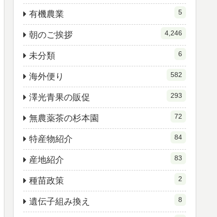
5
有機農業
4,246
朝のご挨拶
6
未分類
582
海外便り
293
澤光青果の販促
72
無農薬茶の杉本園
84
特産物紹介
83
産地紹介
2
種苗政策
8
遺伝子組み換え