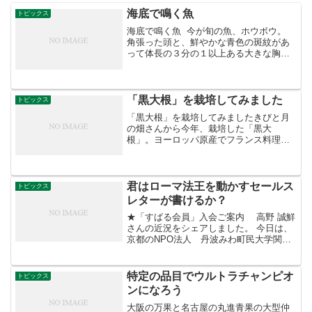
海底で鳴く魚
トピックス
海底で鳴く魚 今が旬の魚、ホウボウ。
角張った頭と、鮮やかな青色の斑紋があ
って体長の３分の１以上ある大きな胸ビ
レが特徴です。 うきぶくろが収縮される
とボーボーと海底に響き渡るような音を
出すことから、ホウボウと呼ばれるよう
になったとの説もあ...
「黒大根」を栽培してみました
トピックス
「黒大根」を栽培してみましたきびと月
の畑さんから今年、栽培した「黒大
根」。ヨーロッパ原産でフランス料理に
使われます。オリーブオイルでソテーに
すると美味しかったです。種は、昨年に
地域の農家から購入した黒大根のヘタを
土に植えて、春に花を咲かせて...
君はローマ法王を動かすセールス
トピックス
レターが書けるか？
★「すばる会員」入会ご案内 高野 誠鮮
さんの近況をシェアしました。 今日は、
京都のNPO法人 丹波みわ町民大学関係
者が大勢、羽咋市にお泊り頂き研修され
ました。(ホテルゆ華:天然温泉のあるいい
ホテルです) 抱えている課題は同じで
特定の品目でウルトラチャンピオ
トピックス
す。 地域を...
ンになろう
大阪の万果と名古屋の丸進青果の大型仲