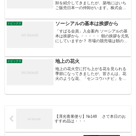
卸を紹介してきましたが、築地にはいち
ご販売日本一の仲卸がいます。株式会社
丸由（佐藤盛次社長）だ。いちごは佐藤
社長の担当です。昨年１２月、いちごだ
けで５億円の販売を達成した怪物男。し
ソーシアルの基本は挨拶から
トピックス
かも築地市場だから大型量...
「すばる会員」入会案内 ソーシアルの基
本は挨拶から ・・・・・ 朝の挨拶を元気
にしていますか？ 市場の競売場は朝の社
交場ですよ！
地上の花火
トピックス
地上の花火空に打ち上がる花を見られる
季節になってきましたが、皆さんは、花
火のような花、「センコウハナビ」をご
存じでしょうか？主に熱帯アフリカに分
布するヒガンバナ科の植物で、咲く花が
サッカーボールに似ていることから、フ
ットボールリリーとも呼ば...
【澤光青果便り】№148 さて本日のお
すすめ品は・・・