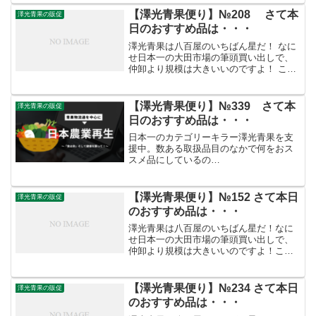
光青果 便...
【澤光青果便り】№208 さて本
澤光青果の販促
日のおすすめ品は・・・
澤光青果は八百屋のいちばん星だ！ なに
せ日本一の大田市場の筆頭買い出しで、
仲卸より規模は大きいいのですよ！ こう
した迫力満点の「やる気」がお客さまを
呼ぶのです。///////////////////////////////// 【澤
光青果...
【澤光青果便り】№339 さて本
澤光青果の販促
日のおすすめ品は・・・
日本一のカテゴリーキラー澤光青果を支
援中。数ある取扱品目のなかで何をおス
スメ品にしているの
か。 /////////////////////////////////【澤光青果便
り】№339おはようございますさて本日の
おすすめ品は・・・本日のお...
【澤光青果便り】№152 さて本日
澤光青果の販促
のおすすめ品は・・・
澤光青果は八百屋のいちばん星だ！なに
せ日本一の大田市場の筆頭買い出しで、
仲卸より規模は大きいいのですよ！こう
した迫力満点の「やる気」がお客さまを
呼ぶのです。 /////////////////////////////////【澤
光青果便り...
【澤光青果便り】№234 さて本日
澤光青果の販促
のおすすめ品は・・・