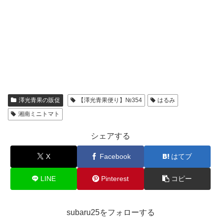
澤光青果の販促
【澤光青果便り】№354
はるみ
湘南ミニトマト
シェアする
X
Facebook
はてブ
LINE
Pinterest
コピー
subaru25をフォローする