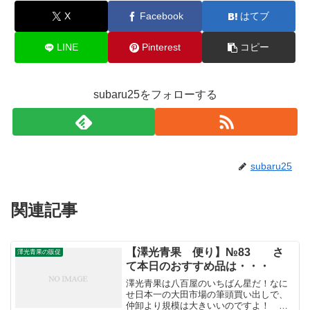
X
Facebook
はてブ
LINE
Pinterest
コピー
subaru25をフォローする
subaru25
関連記事
【澤光青果 便り】№83 さ
澤光青果の販促
て本日のおすすめ品は・・・
澤光青果は八百屋のいちばん星だ！なに
せ日本一の大田市場の筆頭買い出しで、
仲卸より規模は大きいいのですよ！ こ