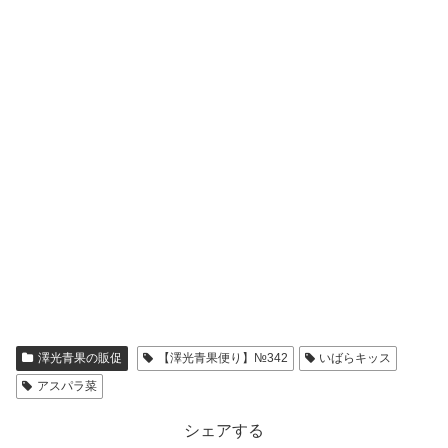
澤光青果の販促
【澤光青果便り】№342
いばらキッス
アスパラ菜
シェアする