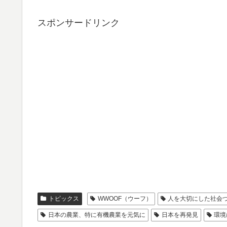
スポンサードリンク
トピックス
WWOOF（ウーフ）
人を大切にした社会
日本の農業、特に有機農業を元気に
日本を再発見
環境