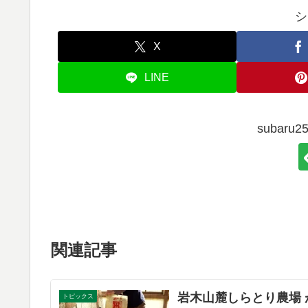
シ
X
LINE
subar
関連記事
岩木山麓しらとり農場 が
トピックス