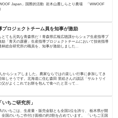
OOF Japan」国際的活動 岩木山麓しらとり農場 「WWOOF
動
導プロジェクトチーム員を知事が激励
もとても元気な青森県だ！青森県広報広聴課からシェア生産指導プ
激励「青天の霹靂」生産指導プロジェクトチームにおいて技術指導
林総合研究所の職員を、知事が激励しました...
さんからシェアしました。農家ならではの楽しい行事に参加してき
美味しそうです。北海道に住む森田 里絵さんの談話「サルトリイ
父がよくこれでお餅を包んで食べたと言って...
「いちご研究所」
県のいちごは、生産量・販売金額とも全国1位を誇り、 栃木県が開
、全国のいちご作付け面積の約3割を占めています。 「いちご王国