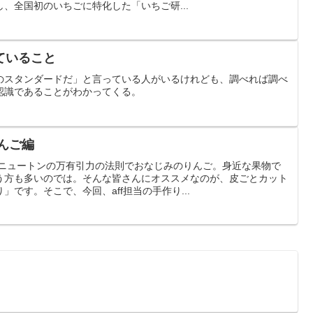
、全国初のいちごに特化した「いちご研...
ていること
のスタンダードだ」と言っている人がいるけれども、調べれば調べ
認識であることがわかってくる。
んご編
編ニュートンの万有引力の法則でおなじみのりんご。身近な果物で
う方も多いのでは。そんな皆さんにオススメなのが、皮ごとカット
です。そこで、今回、aff担当の手作り...