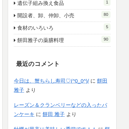
1
遺伝子組み換え食品
80
開設者、卸、仲卸、小売
5
食材のいろいろ
90
餅田雅子の薬膳料理
最近のコメント
今日は、蟹ちらし寿司♡(^0_0^)/
に
餅田
雅子
より
レーズン＆クランベリーなどの入ったパ
ンケーキ
に
餅田 雅子
より