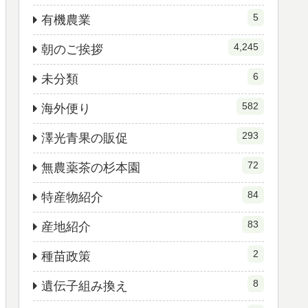
5
有機農業
4,245
朝のご挨拶
6
未分類
582
海外便り
293
澤光青果の販促
72
無農薬茶の杉本園
84
特産物紹介
83
産地紹介
2
種苗政策
8
遺伝子組み換え