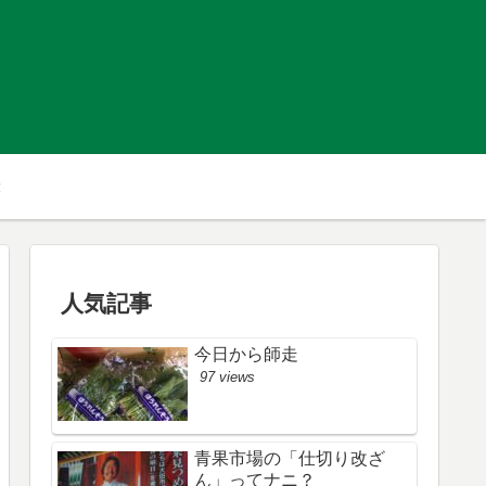
人気記事
今日から師走
97 views
青果市場の「仕切り改ざ
ん」ってナニ？