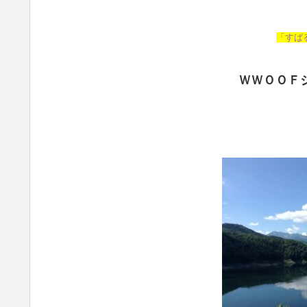
「すば
ＷＷＯＯＦ