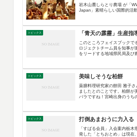
岩木山麓しらとり農場 が「WW
Japan」素晴らしい国際的活
「青天の霹靂」生産指
トピックス
このところフェイスブックで
ロジェクトチーム員を知事が
をリードする地域県民局及び農
美味しそうな柏餅
トピックス
薬膳料理研究家の餅田 雅子
ましたとのことです。柏餅が
バラですね！宮崎出身のうちの
打倒あまおうに力入る
トピックス
「すばる会員」入会案内栃木
発した「とちおとめ」は現在