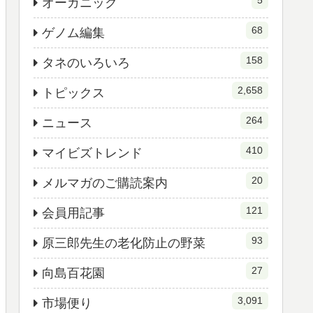
5
オーガニック
68
ゲノム編集
158
タネのいろいろ
2,658
トピックス
264
ニュース
410
マイビズトレンド
20
メルマガのご購読案内
121
会員用記事
93
原三郎先生の老化防止の野菜
27
向島百花園
3,091
市場便り