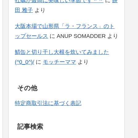
牡蠣が最高に美味しい季節です＾＾
に
餅
田 雅子
より
大阪本場で山形県「ラ・フランス」のト
ップセールス
に
ANUP SOMADDER
より
鯖缶と切り干し大根を炊いてみました
(^0_0^)/
に
モッチーママ
より
その他
特定商取引法に基づく表記
記事検索