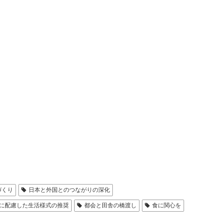
づくり
日本と外国とのつながりの深化
に配慮した生活様式の推奨
都会と田舎の橋渡し
食に関心を