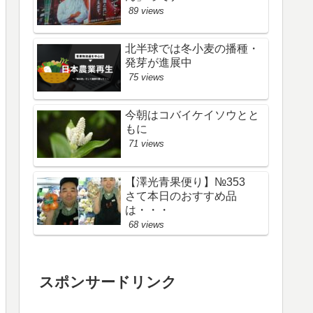
89 views
北半球では冬小麦の播種・
発芽が進展中
75 views
今朝はコバイケイソウとと
もに
71 views
【澤光青果便り】№353
さて本日のおすすめ品
は・・・
68 views
スポンサードリンク