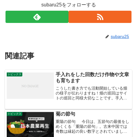
subaru25をフォローする
subaru25
関連記事
手入れをした回数だけ作物や文章
トピックス
も育ちます
こうした書き方でも活動開始している畑
の様子が伝わりますね！畑の巡回はサイ
トの巡回と同様大切なことです。手入れ
をした回数だけ作物や文章も育っていき
ますから・・・。++++++++++ツイッタ
ーの「める‏ @popmelkoro2」 さんから
菊の節句
トピックス
R...
重陽の節句 今日は、五節句の最後をし
めくくる「重陽の節句」。古来中国では
奇数は縁起の良い数字とされていまし
た。なかでも「９」という最大の数が重