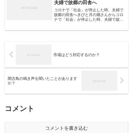
夫婦で故郷の田舎へ
コロナで「社会」が停止した時、夫婦で
故郷の田舎へきびと月の畑さんからコロ
ナで「社会」が停止した時、夫婦で故郷
の田舎へ移り、世間と距離を置いて生き
ることを決めた。テレビやスマホは売
る。パソコンは優秀な道具。現代医療は
必要最低限。昔の知恵と仕事...
市場はどう対応するのか？
閑古鳥の鳴き声を聞いたことがあります
か？
コメント
コメントを書き込む