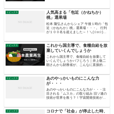
なることから「重陽」と呼び、めでたい
日とされました。その風習が日本にも伝
わり、重陽の節句に...
人気高まる「包近（かねちか）
トピックス
桃」選果場
松本 隆弘さんからシェア 午後１時の「包
近（かねちか）桃」選果場・・・。 行列
が１００名を超えました～！＼(☆o☆)／
＊選果落ちや規格外の桃を１箱１０００
円（白鳳以降は１５００円）で販売して
います・・・堺の泉北ニュータウンから
これから国主導で、食糧自給を放
トピックス
車で１５分の距...
棄していくんでしょうか
これから国主導で、食糧自給を放棄して
いくんでしょうかパフじろう｜井上敬二
朗さんから財務省が、こんなに直接的に
お米の政策（農水省の水田政策）に切り
込んで、予算を削ることに必死なのかぁ
つくづく、田んぼを潰したいんだなって
あのやっかいものにこんな力
トピックス
😭これから国主導で、食糧...
が・・・
あのやっかいものにこんな力が・・・注
目される「ムスカ」の取り組み 旧ソ連の
技術が世界を救う？！宇宙開発技術が農
業分野でも生かされています。ハエの幼
虫が鶏や農作物の肥料に！こうしてゴミ
の分解からリサイクルシステムになっ
コロナで「社会」が停止した時、
トピックス
た。将来的には糖度を上げ...